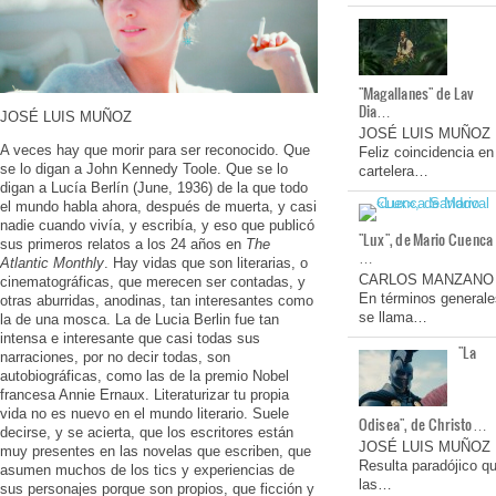
"Magallanes" de Lav
Dia…
JOSÉ LUIS MUÑOZ
JOSÉ LUIS MUÑOZ
A veces hay que morir para ser reconocido. Que
Feliz coincidencia en
se lo digan a John Kennedy Toole. Que se lo
cartelera…
digan a Lucía Berlín (June, 1936) de la que todo
el mundo habla ahora, después de muerta, y casi
nadie cuando vivía, y escribía, y eso que publicó
"Lux", de Mario Cuenca
sus primeros relatos a los 24 años en
The
…
Atlantic Monthly
. Hay vidas que son literarias, o
CARLOS MANZANO
cinematográficas, que merecen ser contadas, y
En términos generale
otras aburridas, anodinas, tan interesantes como
se llama…
la de una mosca. La de Lucia Berlin fue tan
intensa e interesante que casi todas sus
"La
narraciones, por no decir todas, son
autobiográficas, como las de la premio Nobel
francesa Annie Ernaux. Literaturizar tu propia
vida no es nuevo en el mundo literario. Suele
Odisea", de Christo…
decirse, y se acierta, que los escritores están
JOSÉ LUIS MUÑOZ
muy presentes en las novelas que escriben, que
Resulta paradójico q
asumen muchos de los tics y experiencias de
las…
sus personajes porque son propios, que ficción y