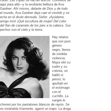
caían. Las copas se hacían añicos. Correteos de
aquí para allá
—y la exultante belleza de Ava
Gardner:
Ahí mismo, delante de Dios y de todo
el mundo, Ava Gardner deja caer el vestido y se
echa en el diván desnuda. Señor. ¡Ayúdame,
amigo mío! ¡Qué escultura de mujer! Del color
del flan de caramelo de los pies a la cabeza. Sus
pechos son el cielo y la tierra.
Hay relatos
que son puro
género
negro, llenos
de sórdida
violencia:
Maya olió su
sudor y su
colonia, no
habló ni
pensó, lo
apuñaló en
el estómago
con el
cuchillo. La
sangre le
chorreó por los pantalones blancos de rayón. Se
rio mirándola fríamente, agarró un trapo.
La droga