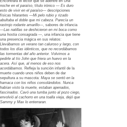
Encontrará el lector que se adentre en
Una
noche en el paraíso
, título irónico —
Es duro
esto de vivir en el paraíso
— descripciones
físicas hilarantes —
Mi pelo rubio y rizado
abultaba el doble que mi cabeza. Parecía un
rastrojo rodante amarillo
—, sabores de infancia
—
Las natillas se deshicieron en mi boca como
una hostia consagrada
—, una infancia que tiene
una presencia mágica en sus relatos:
Llevábamos un verano tan caluroso y largo, con
todos los días idénticos, que no recordábamos
las tormentas del año anterior. Volvimos a
pedirle al tío John que friera un huevo en la
acera. Así que, al menos de eso nos
acordábamos.
Refleja la sunción infantil de la
muerte cuando unos niños deben de dar
sepultura a su mascota:
Maya se sentó en la
hamaca con los niños consolándolos. Nunca
habían visto la muerte, estaban apenados,
fascinados. Cavó una tumba junto al pozo ciego,
envolvió al cachorro en una toalla vieja, dejó que
Sammy y Max lo enterraran.