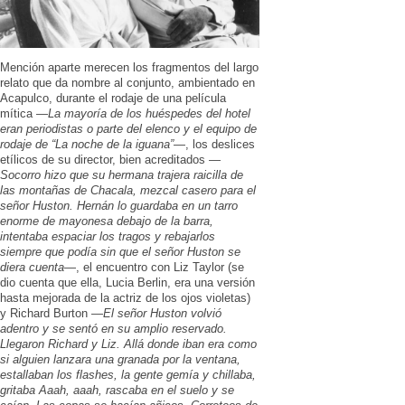
Mención aparte merecen los fragmentos del largo
relato que da nombre al conjunto, ambientado en
Acapulco, durante el rodaje de una película
mítica —
La mayoría de los huéspedes del hotel
eran periodistas o parte del elenco y el equipo de
rodaje de “La noche de la iguana”
—, los deslices
etílicos de su director, bien acreditados —
Socorro hizo que su hermana trajera raicilla de
las montañas de Chacala, mezcal casero para el
señor Huston. Hernán lo guardaba en un tarro
enorme de mayonesa debajo de la barra,
intentaba espaciar los tragos y rebajarlos
siempre que podía sin que el señor Huston se
diera cuenta
—, el encuentro con Liz Taylor (se
dio cuenta que ella, Lucia Berlin, era una versión
hasta mejorada de la actriz de los ojos violetas)
y Richard Burton —
El señor Huston volvió
adentro y se sentó en su amplio reservado.
Llegaron Richard y Liz. Allá donde iban era como
si alguien lanzara una granada por la ventana,
estallaban los flashes, la gente gemía y chillaba,
gritaba Aaah, aaah, rascaba en el suelo y se