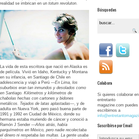
realidad se imbrican en un
totum revoluton
.
Búsquedas
La vida de esta escritora que nació en Alaska es
de película. Vivió en Idaho, Kentucky y Montana
en su infancia, en Santiago de Chile en
Colabora
adolescencia y viajó a Perú —
En Lima, los
suburbios eran tan inmundos y desolados como
en Santiago. Kilómetros y kilómetros de
Si quieres colaborar en
chabolas hechas con cartones y bidones
entretanto
metálicos. Tejados de latas aplastadas
—, y de
magazine.com puedes
adulta en Nueva York, pero pasó buena parte de
escribirnos a
1991 y 1992 en Ciudad de México, donde su
info@entretantomagaz
hermana estaba muriendo de cáncer y conoció a
Suscribirse por Email
Ramón J Sender —
Años atrás, había
parquímetros en México, pero nadie recolectaba
el dinero ni respetaba las multas. La gente usaba