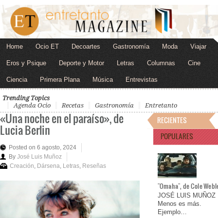
Home
Ocio ET
Decoartes
Gastronomía
Moda
Viajar
Eros y Psique
Deporte y Motor
Letras
Columnas
Cine
Ciencia
Primera Plana
Música
Entrevistas
Trending Topics
Agenda Ocio
Recetas
Gastronomía
Entretanto
«Una noche en el paraíso», de
RECIENTES
Lucia Berlin
POPULARES
Posted on 6 agosto, 2024
By
José Luis Muñoz
Creación
,
Dársena
,
Letras
,
Reseñas
"Omaha", de Cole Webl
JOSÉ LUIS MUÑOZ
Menos es más.
Ejemplo…