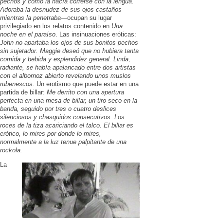
pechos y cómo la hacía correrse con la lengua.
Adoraba la desnudez de sus ojos castaños
mientras la penetraba
—ocupan su lugar
privilegiado en los relatos contenido en
Una
noche en el paraíso
. Las insinuaciones eróticas:
John no apartaba los ojos de sus bonitos pechos
sin sujetador. Maggie deseó que no hubiera tanta
comida y bebida y esplendidez general. Linda,
radiante, se había apalancado entre dos artistas
con el albornoz abierto revelando unos muslos
rubenescos.
Un erotismo que puede estar en una
partida de billar:
Me derrito con una apertura
perfecta en una mesa de billar, un tiro seco en la
banda, seguido por tres o cuatro deslices
silenciosos y chasquidos consecutivos. Los
roces de la tiza acariciando el talco. El billar es
erótico, lo mires por donde lo mires,
normalmente a la luz tenue palpitante de una
rockola.
La