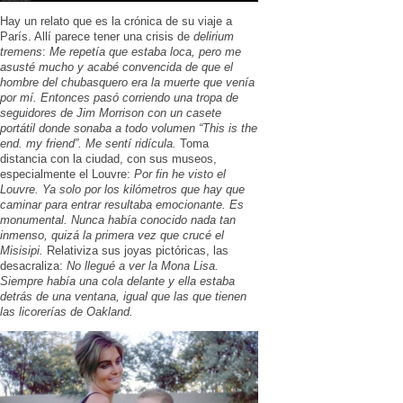
Hay un relato que es la crónica de su viaje a
París. Allí parece tener una crisis de
delirium
tremens
:
Me repetía que estaba loca, pero me
asusté mucho y acabé convencida de que el
hombre del chubasquero era la muerte que venía
por mí. Entonces pasó corriendo una tropa de
seguidores de Jim Morrison con un casete
portátil donde sonaba a todo volumen “This is the
end. my friend”. Me sentí ridícula.
Toma
distancia con la ciudad, con sus museos,
especialmente el Louvre:
Por fin he visto el
Louvre. Ya solo por los kilómetros que hay que
caminar para entrar resultaba emocionante. Es
monumental. Nunca había conocido nada tan
inmenso, quizá la primera vez que crucé el
Misisipi.
Relativiza sus joyas pictóricas, las
desacraliza:
No llegué a ver la Mona Lisa.
Siempre había una cola delante y ella estaba
detrás de una ventana, igual que las que tienen
las licorerías de Oakland.