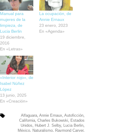
Manual para
La ocupación, de
mujeres de la
Annie Ernaux
limpieza, de
23 enero, 2023
Lucia Berlin
En «Agenda»
19 diciembre,
2016
En «Letras»
«Interior rojo», de
Isabel Núñez
López
13 junio, 2025
En «Creación»
Alfaguara
,
Annie Ernaux
,
Autoficción
,
California
,
Charles Bukowski
,
Estados
Unidos
,
Hubert J. Selby
,
Lucia Berlin
,
México
,
Naturalismo
,
Raymond Carver
,