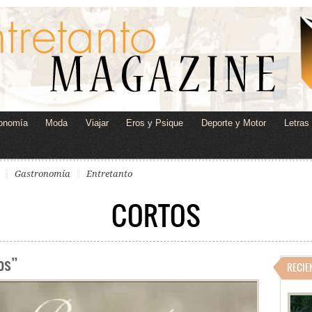
onomía
Moda
Viajar
Eros y Psique
Deporte y Motor
Letras
Gastronomía
Entretanto
CORTOS
os”
RECIE