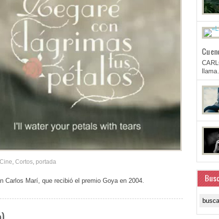
Cuen
CARL
llam
Cine
,
Cortos
,
portada
Busc
an Carlos Marí, que recibió el premio Goya en 2004.
o)