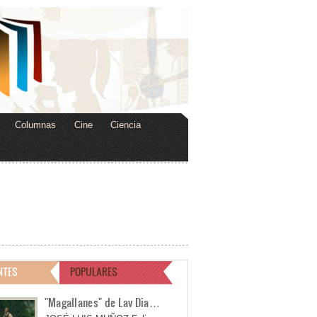
Columnas
Cine
Ciencia
NTES
POPULARES
"Magallanes" de Lav Dia…