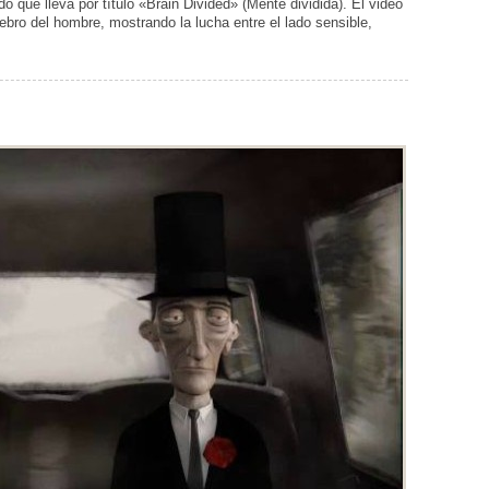
o que lleva por título «Brain Divided» (Mente dividida). El video
ro del hombre, mostrando la lucha entre el lado sensible,