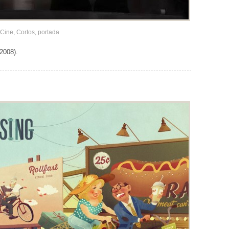
Cine
,
Cortos
,
portada
(2008).