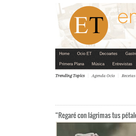
Home
Ocio ET
Decoartes
Gastr
Primera Plana
Música
Entrevistas
Trending Topics
Agenda Ocio
Recetas
“Regaré con lágrimas tus pétal