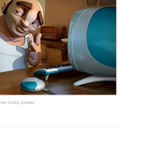
ine
,
Cortos
,
portada