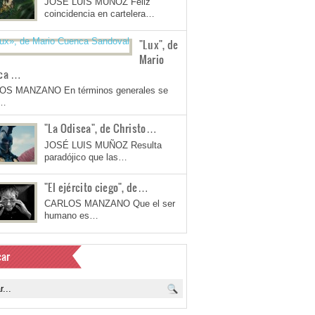
JOSÉ LUIS MUÑOZ Feliz
coincidencia en cartelera…
"Lux", de
Mario
ca …
OS MANZANO En términos generales se
a…
"La Odisea", de Christo…
JOSÉ LUIS MUÑOZ Resulta
paradójico que las…
"El ejército ciego", de…
CARLOS MANZANO Que el ser
humano es…
ar