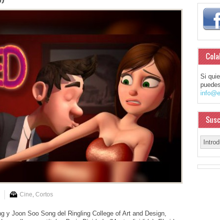
Cola
Si qui
puedes
info@e
Susc
Cine
,
Cortos
y Joon Soo Song del Ringling College of Art and Design,