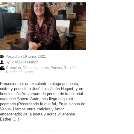
Posted on 19 junio, 2021
By
José Luis Muñoz
Creación
,
Dársena
,
Letras
,
Poesía
,
Reseñas
,
Rincón del lector
Precedido por un excelente prólogo del poeta,
editor y periodista José Luis Zerón Huguet, y en
la colección Ad versum de poesía de la editorial
ovetense Sapere Aude, nos llega el quinto
poemario (Recordando lo que fui, En la alcoba de
Venus, Llantos entre caricias y Amor
encadenado) de la poeta y actriz villenense
Esther […]