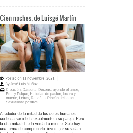
Cien noches, de Luisgé Martín
Posted on 11 noviembre, 2021
By
José Luis Muñoz
Creación
,
Dársena
,
Deconstruyendo el amor
,
Eros y Psique
,
Historias de pasión, locura y
muerte
,
Letras
,
Reseñas
,
Rincón del lector
,
Sexualidad positiva
Alrededor de la mitad de los seres humanos
confiesa ser infiel sexualmente a su pareja. Pero
la otra mitad dice la verdad o miente. Solo hay
una forma de comprobarlo: investigar su vida a