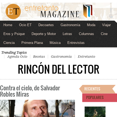
Home
Ocio ET
Decoartes
Gastronomía
Moda
Viajar
Eros y Psique
Deporte y Motor
Letras
Columnas
Cine
Ciencia
Primera Plana
Música
Entrevistas
Trending Topics
Agenda Ocio
Recetas
Gastronomía
Entretanto
RINCÓN DEL LECTOR
Contra el cielo, de Salvador
RECIENTES
Robles Miras
POPULARES