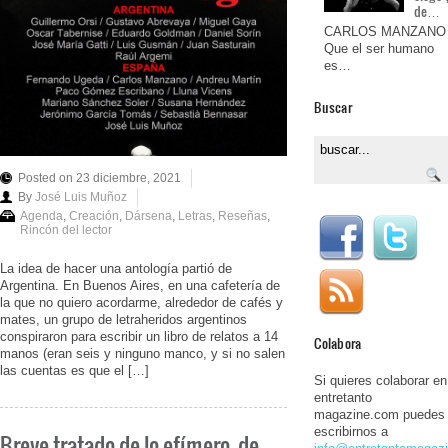
de…
CARLOS MANZANO
Que el ser humano
es…
Buscar
Posted on 23 diciembre, 2021
By
José Luis Muñoz
Agenda
,
Creación
,
Dársena
,
Letras
,
Reseñas
,
Rincón del lector
La idea de hacer una antología partió de
Argentina. En Buenos Aires, en una cafetería de
la que no quiero acordarme, alrededor de cafés y
mates, un grupo de letraheridos argentinos
conspiraron para escribir un libro de relatos a 14
Colabora
manos (eran seis y ninguno manco, y si no salen
las cuentas es que el […]
Si quieres colaborar en
entretanto
magazine.com puedes
escribirnos a
Breve tratado de lo efímero, de