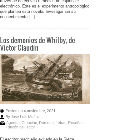
través de detectives o medios de espionaje
electrónico. Este es el experimento antropológico
que plantea esta novela. Investigar sin su
consentimiento […]
Los demonios de Whitby, de
Víctor Claudín
Posted on 4 noviembre, 2021
By
José Luis Muñoz
Agenda
,
Creación
,
Dársena
,
Letras
,
Reseñas
,
Rincón del lector
El escritor madrileño exiliado en la Sierra,