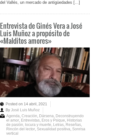
del Vallés, un mercado de antigüedades […]
Entrevista de Ginés Vera a José
Luis Muñoz a propósito de
«Malditos amores»
Posted on 14 abril, 2021
By
José Luis Muñoz
Agenda
,
Creación
,
Dársena
,
Deconstruyendo
el amor
,
Entrevistas
,
Eros y Psique
,
Historias
de pasión, locura y muerte
,
Letras
,
Reseñas
,
Rincón del lector
,
Sexualidad positiva
,
Sonrisa
vertical