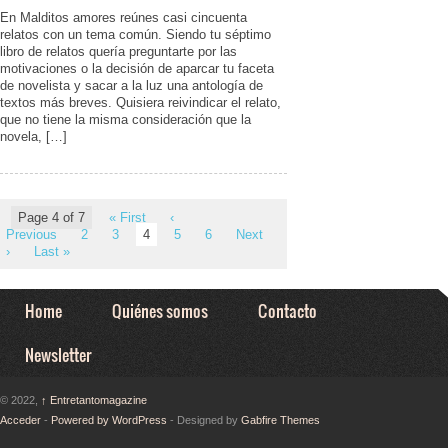
En Malditos amores reúnes casi cincuenta
relatos con un tema común. Siendo tu séptimo
libro de relatos quería preguntarte por las
motivaciones o la decisión de aparcar tu faceta
de novelista y sacar a la luz una antología de
textos más breves. Quisiera reivindicar el relato,
que no tiene la misma consideración que la
novela, […]
Page 4 of 7
« First
‹
Previous
2
3
4
5
6
Next
›
Last »
Home
Quiénes somos
Contacto
Newsletter
© 2022,
↑
Entretantomagazine
Acceder
-
Powered by WordPress
- Designed by
Gabfire Themes