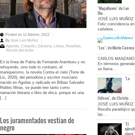
"Magallanes" de Lav
Dia…
JOSÉ LUIS MUÑOZ
Feliz coincidencia en
cartelera…
Posted on 11 febrero, 2022
By
José Luis Muñoz
Agenda
,
Creación
,
Dársena
,
Letras
,
Reseñas
,
"Lux", de Mario Cuenca
Rincón del lector
…
CARLOS MANZANO
En la línea de Patria de Fernando Aramburu y no
En términos generale
rehuyendo, sino todo lo contrario, el
se llama…
maniqueísmo, la novela Contra el cielo (Torre de
Lis, 2020), del periodista y escritor murciano
"La
nacido en Águilas y radicado en Bilbao Salvador
Robles Miras, se puede leer tanto como
narración literaria o libro de ética, porque es una
Odisea", de Christo…
[…]
JOSÉ LUIS MUÑOZ
Resulta paradójico q
las…
Los juramentados vestían de
"El
negro
ejérci
ciego"