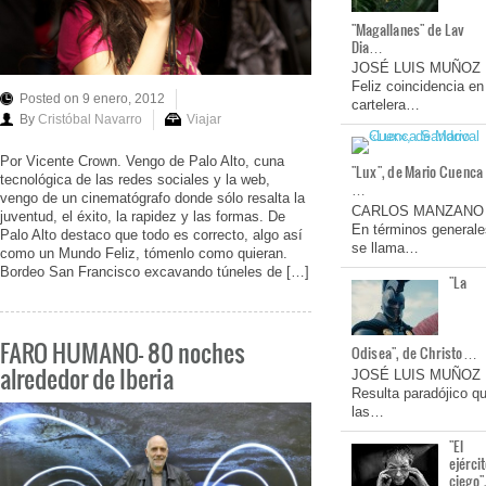
"Magallanes" de Lav
Dia…
JOSÉ LUIS MUÑOZ
Feliz coincidencia en
Posted on 9 enero, 2012
cartelera…
By
Cristóbal Navarro
Viajar
Por Vicente Crown. Vengo de Palo Alto, cuna
"Lux", de Mario Cuenca
tecnológica de las redes sociales y la web,
…
vengo de un cinematógrafo donde sólo resalta la
CARLOS MANZANO
juventud, el éxito, la rapidez y las formas. De
En términos generale
Palo Alto destaco que todo es correcto, algo así
se llama…
como un Mundo Feliz, tómenlo como quieran.
Bordeo San Francisco excavando túneles de […]
"La
FARO HUMANO- 80 noches
Odisea", de Christo…
alrededor de Iberia
JOSÉ LUIS MUÑOZ
Resulta paradójico q
las…
"El
ejérci
ciego"