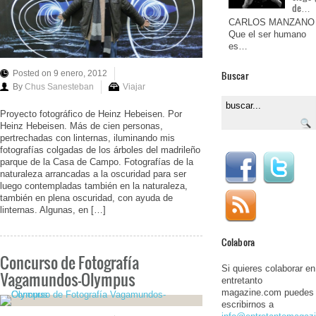
de…
CARLOS MANZANO
Que el ser humano
es…
Buscar
Posted on 9 enero, 2012
By
Chus Sanesteban
Viajar
Proyecto fotográfico de Heinz Hebeisen. Por
Heinz Hebeisen. Más de cien personas,
pertrechadas con linternas, iluminando mis
fotografías colgadas de los árboles del madrileño
parque de la Casa de Campo. Fotografías de la
naturaleza arrancadas a la oscuridad para ser
luego contempladas también en la naturaleza,
también en plena oscuridad, con ayuda de
linternas. Algunas, en […]
Colabora
Concurso de Fotografía
Si quieres colaborar en
Vagamundos-Olympus
entretanto
magazine.com puedes
escribirnos a