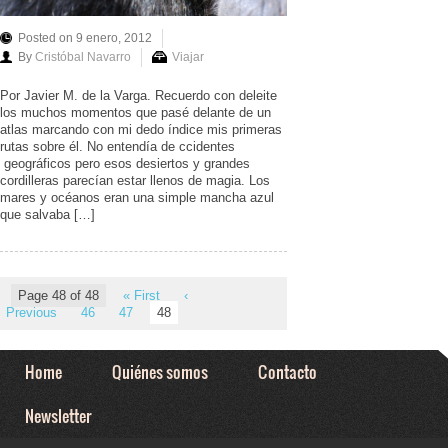
Posted on 9 enero, 2012
By
Cristóbal Navarro
Viajar
Por Javier M. de la Varga. Recuerdo con deleite
los muchos momentos que pasé delante de un
atlas marcando con mi dedo índice mis primeras
rutas sobre él. No entendía de ccidentes
geográficos pero esos desiertos y grandes
cordilleras parecían estar llenos de magia. Los
mares y océanos eran una simple mancha azul
que salvaba […]
Page 48 of 48
« First
‹
Previous
46
47
48
Home
Quiénes somos
Contacto
Newsletter