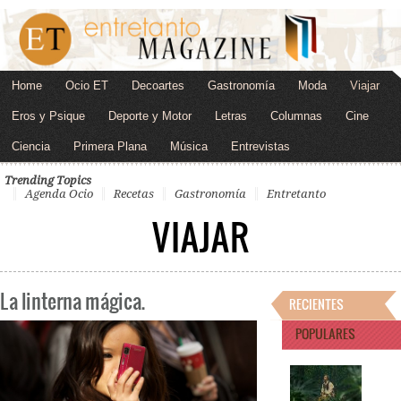
Home
Ocio ET
Decoartes
Gastronomía
Moda
Viajar
Eros y Psique
Deporte y Motor
Letras
Columnas
Cine
Ciencia
Primera Plana
Música
Entrevistas
Trending Topics
Agenda Ocio
Recetas
Gastronomía
Entretanto
VIAJAR
La linterna mágica.
RECIENTES
POPULARES