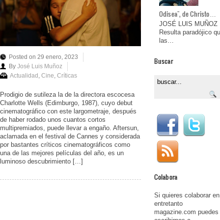
Odisea", de Christo…
JOSÉ LUIS MUÑOZ
Resulta paradójico q
las…
Posted on 29 enero, 2023
Buscar
By
José Luis Muñoz
Actualidad
,
Cine
,
Críticas
Prodigio de sutileza la de la directora escocesa
Charlotte Wells (Edimburgo, 1987), cuyo debut
cinematográfico con este largometraje, después
de haber rodado unos cuantos cortos
multipremiados, puede llevar a engaño. Aftersun,
aclamada en el festival de Cannes y considerada
por bastantes críticos cinematográficos como
una de las mejores películas del año, es un
luminoso descubrimiento […]
Colabora
Si quieres colaborar en
entretanto
magazine.com puedes