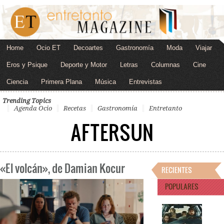
Home
Ocio ET
Decoartes
Gastronomía
Moda
Viajar
Eros y Psique
Deporte y Motor
Letras
Columnas
Cine
Ciencia
Primera Plana
Música
Entrevistas
Trending Topics
Agenda Ocio
Recetas
Gastronomía
Entretanto
AFTERSUN
«El volcán», de Damian Kocur
RECIENTES
POPULARES