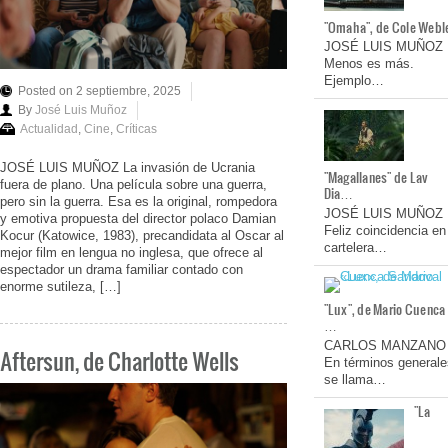
"Omaha", de Cole Webl
JOSÉ LUIS MUÑOZ
Menos es más.
Ejemplo…
Posted on 2 septiembre, 2025
By
José Luis Muñoz
Actualidad
,
Cine
,
Críticas
JOSÉ LUIS MUÑOZ La invasión de Ucrania
"Magallanes" de Lav
fuera de plano. Una película sobre una guerra,
Dia…
pero sin la guerra. Esa es la original, rompedora
JOSÉ LUIS MUÑOZ
y emotiva propuesta del director polaco Damian
Feliz coincidencia en
Kocur (Katowice, 1983), precandidata al Oscar al
cartelera…
mejor film en lengua no inglesa, que ofrece al
espectador un drama familiar contado con
enorme sutileza, […]
"Lux", de Mario Cuenca
…
CARLOS MANZANO
Aftersun, de Charlotte Wells
En términos generale
se llama…
"La