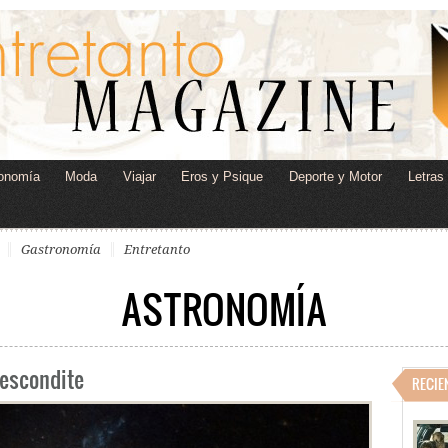
onomía
Moda
Viajar
Eros y Psique
Deporte y Motor
Letras
Gastronomía
Entretanto
ASTRONOMÍA
 escondite
RECIE