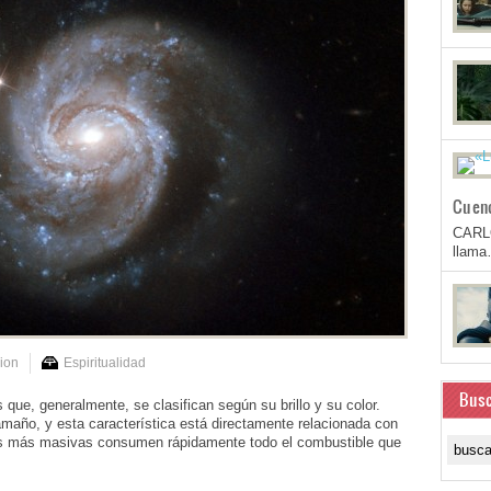
Cuen
CARL
llam
ion
Espiritualidad
Busc
que, generalmente, se clasifican según su brillo y su color.
amaño, y esta característica está directamente relacionada con
 Las más masivas consumen rápidamente todo el combustible que