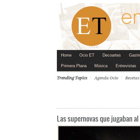
Home
Ocio ET
Decoartes
Gastr
Primera Plana
Música
Entrevistas
Trending Topics
Agenda Ocio
Recetas
Las supernovas que jugaban al