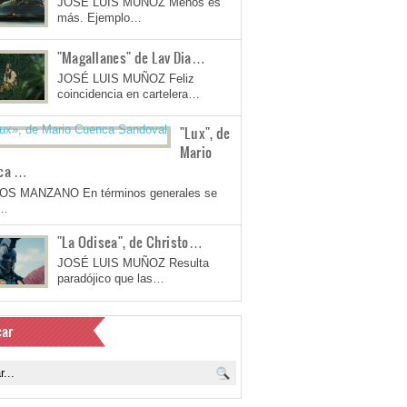
JOSÉ LUIS MUÑOZ Menos es
más. Ejemplo…
"Magallanes" de Lav Dia…
JOSÉ LUIS MUÑOZ Feliz
coincidencia en cartelera…
"Lux", de
Mario
ca …
OS MANZANO En términos generales se
a…
"La Odisea", de Christo…
JOSÉ LUIS MUÑOZ Resulta
paradójico que las…
ar