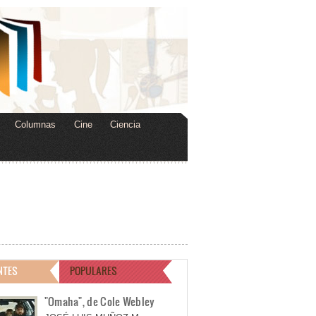
Columnas
Cine
Ciencia
NTES
POPULARES
"Omaha", de Cole Webley