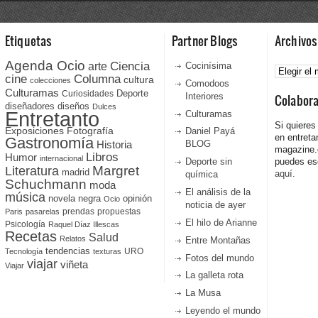
Etiquetas
Partner Blogs
Archivos
Agenda Ocio
Ciencia
Archivos
arte
Cocinísima
cine
Columna
cultura
colecciones
Comodoos
Culturamas
Curiosidades
Deporte
Interiores
Colabor
diseñadores
diseños
Dulces
Entretanto
Culturamas
Si quieres
Fotografía
Exposiciones
Daniel Payá
en entreta
Gastronomía
Historia
BLOG
magazine
Libros
Humor
internacional
Deporte sin
puedes esc
Literatura
Margret
madrid
aquí.
química
Schuchmann
moda
El análisis de la
música
novela negra
opinión
Ocio
noticia de ayer
prendas
propuestas
Paris
pasarelas
El hilo de Arianne
Psicología
Raquel Díaz Illescas
Recetas
Salud
Relatos
Entre Montañas
tendencias
URO
Tecnología
texturas
Fotos del mundo
viajar
viñeta
Viajar
La galleta rota
La Musa
Leyendo el mundo