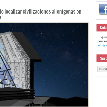
e localizar civilizaciones alienígenas en
a
Cola
Si qui
puedes
info@e
Susc