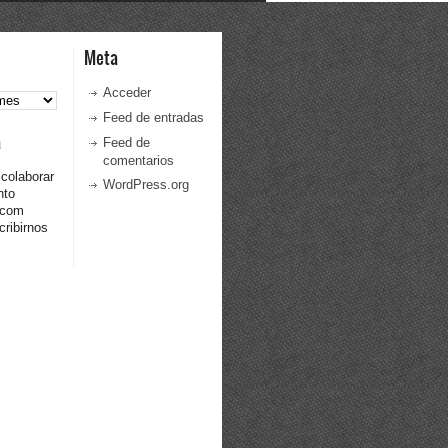
Meta
Acceder
Feed de entradas
a
Feed de
comentarios
 colaborar
WordPress.org
nto
.com
ribirnos