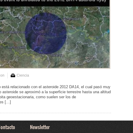
ion
Ciencia
o está relacionado con el asteroide 2012 DA14, el cual pasó muy
 asteroide se aproximó a la superficie terrestre hasta una altitud
órbita geoestacionaria, como suelen ser los de
es […]
ontacto
Newsletter