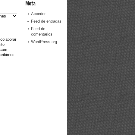
Meta
Acceder
Feed de entradas
a
Feed de
comentarios
 colaborar
WordPress.org
nto
.com
ribirnos