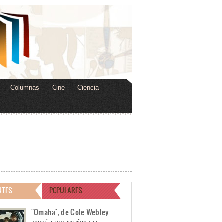
Columnas
Cine
Ciencia
NTES
POPULARES
"Omaha", de Cole Webley