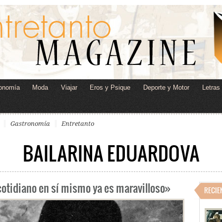
onomía
Moda
Viajar
Eros y Psique
Deporte y Motor
Letras
Gastronomía
Entretanto
BAILARINA EDUARDOVA
 cotidiano en sí mismo ya es maravilloso»
RECIE