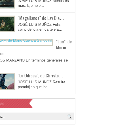
JOSÉ LUIS MUÑOZ Menos es
más. Ejemplo…
"Magallanes" de Lav Dia…
JOSÉ LUIS MUÑOZ Feliz
coincidencia en cartelera…
"Lux", de
Mario
ca …
OS MANZANO En términos generales se
a…
"La Odisea", de Christo…
JOSÉ LUIS MUÑOZ Resulta
paradójico que las…
ar