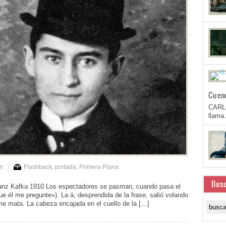
Cuen
CARL
llam
n
Flashback
,
portada
,
Primera Plana
Busc
ranz Kafka 1910 Los espectadores se pasman, cuando pasa el
e él me pregunte»). La ä, desprendida de la frase, salió volando
me mata. La cabeza encajada en el cuello de la […]