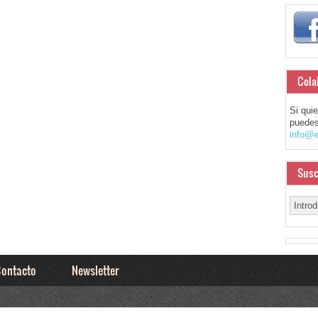
Cola
Si qui
puedes
info@e
Susc
ontacto
Newsletter