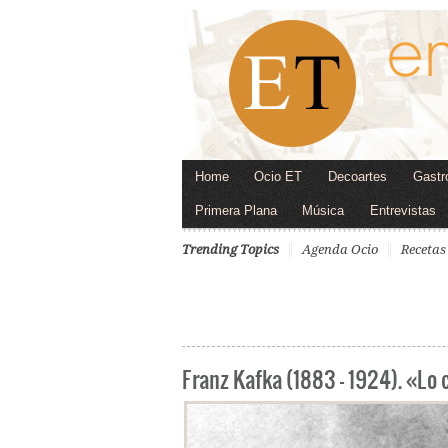
Home
Ocio ET
Decoartes
Gastr
Primera Plana
Música
Entrevistas
Trending Topics
Agenda Ocio
Recetas
Franz Kafka (1883 – 1924). «Lo