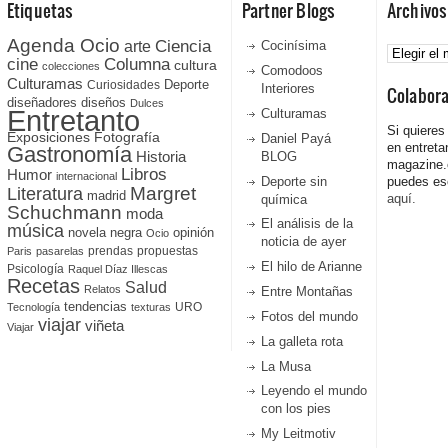
Etiquetas
Partner Blogs
Archivos
Agenda Ocio
Ciencia
Archivos
arte
Cocinísima
cine
Columna
cultura
colecciones
Comodoos
Culturamas
Curiosidades
Deporte
Interiores
Colabor
diseñadores
diseños
Dulces
Entretanto
Culturamas
Si quieres
Fotografía
Exposiciones
Daniel Payá
en entreta
Gastronomía
Historia
BLOG
magazine
Libros
Humor
internacional
Deporte sin
puedes esc
Literatura
Margret
madrid
aquí.
química
Schuchmann
moda
El análisis de la
música
novela negra
opinión
Ocio
noticia de ayer
prendas
propuestas
Paris
pasarelas
El hilo de Arianne
Psicología
Raquel Díaz Illescas
Recetas
Salud
Relatos
Entre Montañas
tendencias
URO
Tecnología
texturas
Fotos del mundo
viajar
viñeta
Viajar
La galleta rota
La Musa
Leyendo el mundo
con los pies
My Leitmotiv