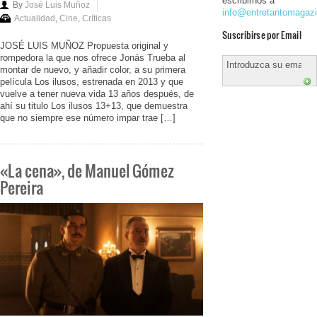
escribirnos a
By
José Luis Muñoz
info@entretantomagaz
Actualidad
,
Cine
,
Críticas
Suscribirse por Email
JOSÉ LUIS MUÑOZ Propuesta original y
rompedora la que nos ofrece Jonás Trueba al
montar de nuevo, y añadir color, a su primera
película Los ilusos, estrenada en 2013 y que
vuelve a tener nueva vida 13 años después, de
ahí su titulo Los ilusos 13+13, que demuestra
que no siempre ese número impar trae […]
«La cena», de Manuel Gómez
Pereira