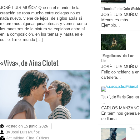
JOSÉ LUIS MUÑOZ Que en el mundo de la
"Omaha", de Cole Webl
creación se roba mucho entre colegas no es
JOSÉ LUIS MUÑOZ
nada nuevo, viene de lejos, de siglos atrás si
Menos es más.
recorremos algunas pinacotecas y vemos como
Ejemplo…
los maestros de la pintura se copiaban entre sí
en la composición, en los temas y hasta en el
estilo. En el mundo […]
"Magallanes" de Lav
Dia…
«Viva», de Aina Clotet
JOSÉ LUIS MUÑOZ
Feliz coincidencia en
cartelera…
"Lux", de Mario Cuenca
…
CARLOS MANZANO
En términos generale
se llama…
Posted on 15 junio, 2026
"La
By
José Luis Muñoz
Actualidad
,
Cine
,
Críticas