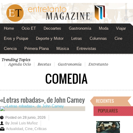
Home
Ocio ET
Decoartes
Gastronomía
Moda
Viajar
Eros y Psique
Deporte y Motor
Letras
Columnas
Cine
Ciencia
Primera Plana
Música
Entrevistas
Trending Topics
Agenda Ocio
Recetas
Gastronomía
Entretanto
COMEDIA
«Letras robadas», de John Carney
RECIENTES
POPULARES
Posted on 28 junio, 2026
By
José Luis Muñoz
Actualidad
,
Cine
,
Críticas