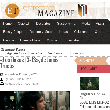
Home
Ocio ET
Decoartes
Gastronomía
Moda
Viajar
Eros y Psique
Deporte y Motor
Letras
Columnas
Cine
Ciencia
Primera Plana
Música
Entrevistas
Trending Topics
Agenda Ocio
Recetas
Gastronomía
Entretanto
«Los ilusos 13+13», de Jonás
RECIENTES
Trueba
POPULARES
Posted on 11 junio, 2026
By
José Luis Muñoz
Actualidad
,
Cine
,
Críticas
"Magallanes" de Lav
Dia…
JOSÉ LUIS MUÑOZ
Feliz coincidencia en