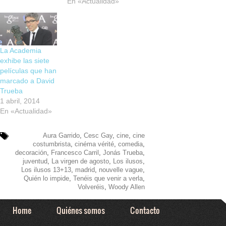
En «Actualidad»
La Academia
exhibe las siete
películas que han
marcado a David
Trueba
1 abril, 2014
En «Actualidad»
Aura Garrido
,
Cesc Gay
,
cine
,
cine
costumbrista
,
cinéma vérité
,
comedia
,
decoración
,
Francesco Carril
,
Jonás Trueba
,
juventud
,
La virgen de agosto
,
Los ilusos
,
Los ilusos 13+13
,
madrid
,
nouvelle vague
,
Quién lo impide
,
Tenéis que venir a verla
,
Volveréis
,
Woody Allen
Home
Quiénes somos
Contacto