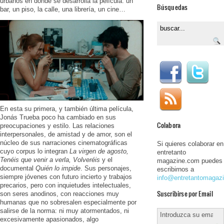
urbanos en donde se desarrolla la película: un
Búsquedas
bar, un piso, la calle, una librería, un cine…
En esta su primera, y también última película,
Jonás Trueba poco ha cambiado en sus
Colabora
preocupaciones y estilo. Las relaciones
interpersonales, de amistad y de amor, son el
núcleo de sus narraciones cinematográficas
Si quieres colaborar en
cuyo corpus lo integran
La virgen de agosto,
entretanto
Tenéis que venir a verla, Volveréis
y el
magazine.com puedes
documental
Quién lo impide
. Sus personajes,
escribirnos a
siempre jóvenes con futuro incierto y trabajos
info@entretantomagaz
precarios, pero con inquietudes intelectuales,
Suscribirse por Email
son seres anodinos, con reacciones muy
humanas que no sobresalen especialmente por
salirse de la norma: ni muy atormentados, ni
excesivamente apasionados, algo