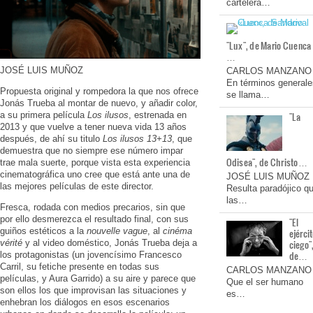
cartelera…
"Lux", de Mario Cuenca
…
JOSÉ LUIS MUÑOZ
CARLOS MANZANO
En términos generale
Propuesta original y rompedora la que nos ofrece
se llama…
Jonás Trueba al montar de nuevo, y añadir color,
a su primera película
Los ilusos
, estrenada en
"La
2013 y que vuelve a tener nueva vida 13 años
después, de ahí su titulo
Los ilusos 13+13
, que
demuestra que no siempre ese número impar
Odisea", de Christo…
trae mala suerte, porque vista esta experiencia
cinematográfica uno cree que está ante una de
JOSÉ LUIS MUÑOZ
las mejores películas de este director.
Resulta paradójico q
las…
Fresca, rodada con medios precarios, sin que
por ello desmerezca el resultado final, con sus
"El
guiños estéticos a la
nouvelle vague
, al
cinéma
ejérci
vérité
y al video doméstico, Jonás Trueba deja a
ciego"
de…
los protagonistas (un jovencísimo Francesco
Carril, su fetiche presente en todas sus
CARLOS MANZANO
películas, y Aura Garrido) a su aire y parece que
Que el ser humano
son ellos los que improvisan las situaciones y
es…
enhebran los diálogos en esos escenarios