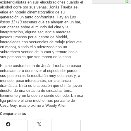
existencialistas en sus elucubraciones cuando el
alcohol corre por sus venas. Jonás Trueba se
erige en notario cinematográfico de su
generación un tanto conformista. Hay en
Los
ilusos 13+13
escenas que se alargan en un bar,
con charlas sobre el mundo del cine y la
interpretación, alguna secuencia amorosa,
paseos urbanos por el centro de Madrid,
intercaladas con secuencias de rodaje (claqueta
en mano), y todo ello aderezado con un
subterráneo sentido del humor y ternura hacia
sus personajes que son marca de la casa.
El cine costumbrista de Jonás Trueba no busca
entusiasmar o conmover al espectador porque
sus personajes le resultarán muy cercanos y, a
menudo, poco interesantes, sin sustancia
dramática. Esta es una opción que el más joven
director de una dinastía de cineastas toma
libremente y en la que se siente cómodo. En esa
liga prefiero el cine mucho más punzante de
Cesc Gay, más próximo a Woody Allen.
Comparte esto: