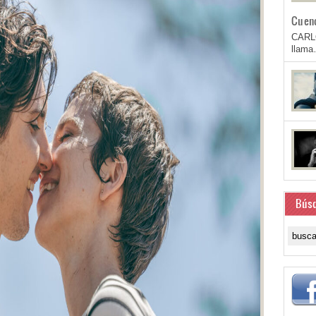
Cuen
CARL
llam
Bús