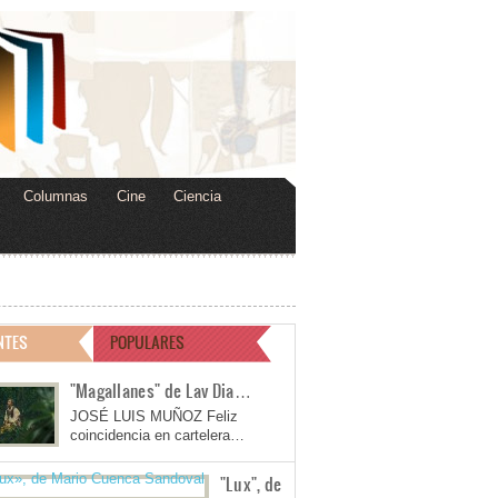
Columnas
Cine
Ciencia
NTES
POPULARES
"Magallanes" de Lav Dia…
JOSÉ LUIS MUÑOZ Feliz
coincidencia en cartelera…
"Lux", de