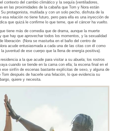
 el contexto del cambio climático y la sequía (ventiladores,
a en las proximidades de la cabaña que Tom y Nora están
. Su protagonista, mutilada y con un solo pecho, disfruta de la
sa relación no tiene futuro, pero para ella es una inyección de
ica que quizá le confirme lo que teme, que el cáncer ha vuelto.
 que tiene más de comedia que de drama, aunque la muerte
 y que hay que aprovechar todos los momentos, y la sexualidad
de liberación (Nora se masturba en el baño del centro de
Nora acude entusiasmada a cada una de las citas con él como
la juventud de ese cuerpo que la llena de energía positiva).
residencia a la que acude para visitar a su abuela; los rostros
yaya cuando se tiende en la cama con ella; la escena final en el
n ese sinfín de escenas bastante explícitas de sexo, y alguna de
 de Tom después de hacerle una felación, lo que evidencia su
bargo, quiere y necesita.