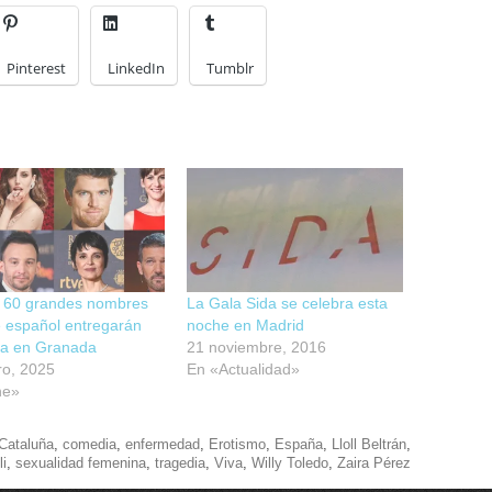
Pinterest
LinkedIn
Tumblr
 60 grandes nombres
La Gala Sida se celebra esta
e español entregarán
noche en Madrid
ya en Granada
21 noviembre, 2016
ro, 2025
En «Actualidad»
ne»
Cataluña
,
comedia
,
enfermedad
,
Erotismo
,
España
,
Lloll Beltrán
,
i
,
sexualidad femenina
,
tragedia
,
Viva
,
Willy Toledo
,
Zaira Pérez