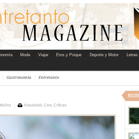
onomía
Moda
Viajar
Eros y Psique
Deporte y Motor
Letras
Gastronomía
Entretanto
RECIE
 Muñoz
Actualidad
,
Cine
,
Críticas