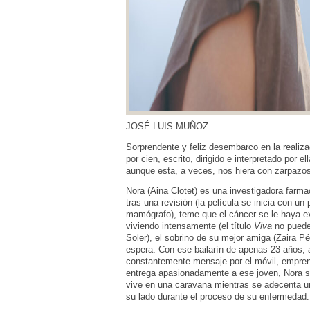
JOSÉ LUIS MUÑOZ
Sorprendente y feliz desembarco en la realizac
por cien, escrito, dirigido e interpretado por 
aunque esta, a veces, nos hiera con zarpazo
Nora (Aina Clotet) es una investigadora farm
tras una revisión (la película se inicia con u
mamógrafo), teme que el cáncer se le haya ex
viviendo intensamente (el título
Viva
no puede
Soler), el sobrino de su mejor amiga (Zaira P
espera. Con ese bailarín de apenas 23 años, a
constantemente mensaje por el móvil, empren
entrega apasionadamente a ese joven, Nora se
vive en una caravana mientras se adecenta u
su lado durante el proceso de su enfermedad.