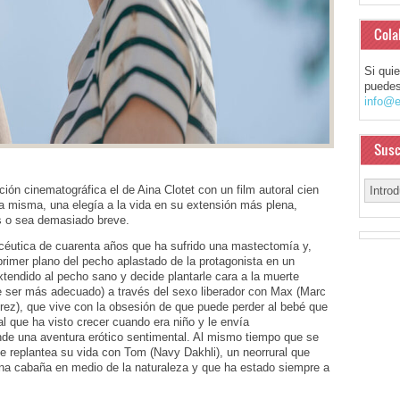
Cola
Si qui
puedes
info@e
Susc
ión cinematográfica el de Aina Clotet con un film autoral cien
ella misma, una elegía a la vida en su extensión más plena,
s o sea demasiado breve.
acéutica de cuarenta años que ha sufrido una mastectomía y,
n primer plano del pecho aplastado de la protagonista en un
tendido al pecho sano y decide plantarle cara a la muerte
 ser más adecuado) a través del sexo liberador con Max (Marc
érez), que vive con la obsesión de que puede perder al bebé que
l que ha visto crecer cuando era niño y le envía
de una aventura erótico sentimental. Al mismo tiempo que se
 replantea su vida con Tom (Navy Dakhli), un neorrural que
na cabaña en medio de la naturaleza y que ha estado siempre a