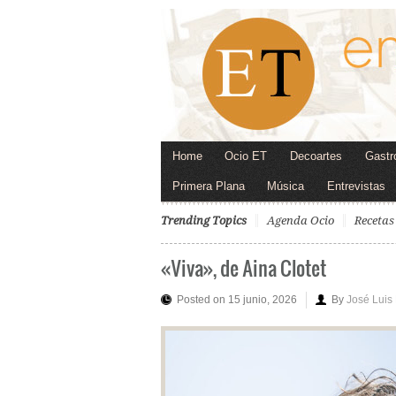
Home
Ocio ET
Decoartes
Gastr
Primera Plana
Música
Entrevistas
Trending Topics
Agenda Ocio
Recetas
«Viva», de Aina Clotet
Posted on 15 junio, 2026
By
José Luis