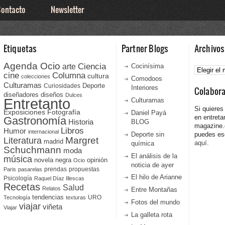
ontacto
Newsletter
Etiquetas
Partner Blogs
Archivos
Agenda Ocio
Ciencia
Archivos
arte
Cocinísima
cine
Columna
cultura
colecciones
Comodoos
Culturamas
Curiosidades
Deporte
Interiores
Colabor
diseñadores
diseños
Dulces
Entretanto
Culturamas
Si quieres
Fotografía
Exposiciones
Daniel Payá
en entreta
Gastronomía
Historia
BLOG
magazine
Libros
Humor
internacional
Deporte sin
puedes esc
Literatura
Margret
madrid
aquí.
química
Schuchmann
moda
El análisis de la
música
novela negra
opinión
Ocio
noticia de ayer
prendas
propuestas
Paris
pasarelas
El hilo de Arianne
Psicología
Raquel Díaz Illescas
Recetas
Salud
Relatos
Entre Montañas
tendencias
URO
Tecnología
texturas
Fotos del mundo
viajar
viñeta
Viajar
La galleta rota