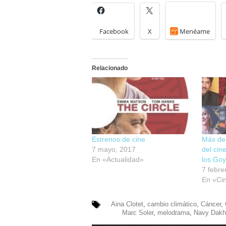
Facebook
X
Menéame
Relacionado
Estrenos de cine
Más de
7 mayo, 2017
del cin
En «Actualidad»
los Go
7 febre
En «Ci
Aina Clotet
,
cambio climático
,
Cáncer
,
Marc Soler
,
melodrama
,
Navy Dakhl