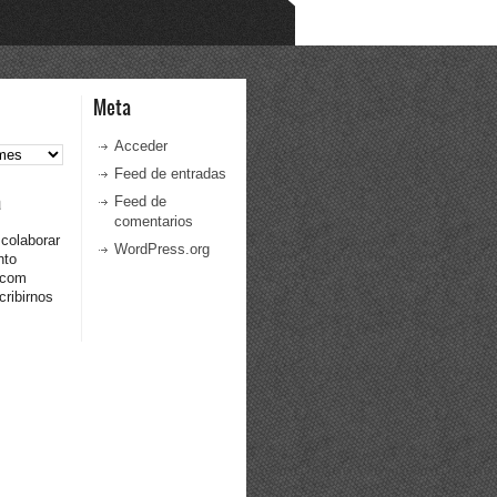
Meta
Acceder
Feed de entradas
a
Feed de
comentarios
 colaborar
WordPress.org
nto
.com
ribirnos