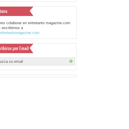
bora
eres colaborar en entretanto magazine.com
 escribirnos a
ntretantomagazine.com
ribirse por Email