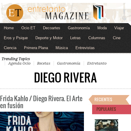
Home
Ocio ET
Decoartes
Gastronomía
Moda
Viajar
Eros y Psique
Deporte y Motor
Letras
Columnas
Cine
Ciencia
Primera Plana
Música
Entrevistas
Trending Topics
Agenda Ocio
Recetas
Gastronomía
Entretanto
DIEGO RIVERA
Frida Kahlo / Diego Rivera. El Arte
RECIENTES
en fusión
POPULARES