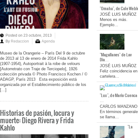
"Omaha", de Cole Webl
JOSÉ LUIS MUÑOZ
Menos es más.
Ejemplo…
Posted on 23 octubre, 2013
By
Redaccion
Agenda
Museo de la Orangerie – París Del 9 de octubre
"Magallanes" de Lav
de 2013 al 13 de enero de 2014 Frida Kahlo
Dia…
(1907-1954), Autoportrait à la robe de velours
JOSÉ LUIS MUÑOZ
[Autorretrato con Traje de Terciopelo], 1926
Feliz coincidencia en
colección privada © Photo Francisco Kochen / ©
cartelera…
ADAGP, París 2013 Esta exposición está
organizada por el Establecimiento público de los
[…]
"Lux", de Mario Cuenca
…
CARLOS MANZANO
Historias de pasión, locura y
En términos generale
se llama…
muerte: Diego Rivera y Frida
Kahlo
"La