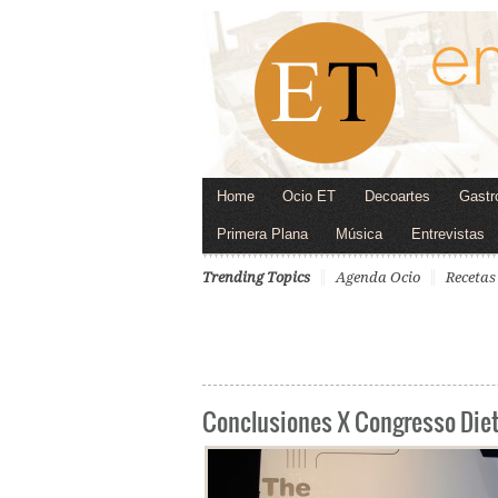
Home
Ocio ET
Decoartes
Gastr
Primera Plana
Música
Entrevistas
Trending Topics
Agenda Ocio
Recetas
Conclusiones X Congresso Die