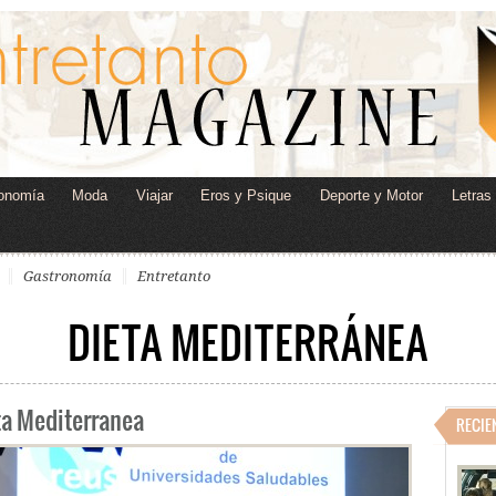
onomía
Moda
Viajar
Eros y Psique
Deporte y Motor
Letras
Gastronomía
Entretanto
DIETA MEDITERRÁNEA
ta Mediterranea
RECIE