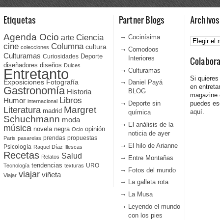
Etiquetas
Partner Blogs
Archivos
Agenda Ocio
Ciencia
Archivos
arte
Cocinísima
cine
Columna
cultura
colecciones
Comodoos
Culturamas
Curiosidades
Deporte
Interiores
Colabor
diseñadores
diseños
Dulces
Entretanto
Culturamas
Si quieres
Fotografía
Exposiciones
Daniel Payá
en entreta
Gastronomía
Historia
BLOG
magazine
Libros
Humor
internacional
Deporte sin
puedes esc
Literatura
Margret
madrid
aquí.
química
Schuchmann
moda
El análisis de la
música
novela negra
opinión
Ocio
noticia de ayer
prendas
propuestas
Paris
pasarelas
El hilo de Arianne
Psicología
Raquel Díaz Illescas
Recetas
Salud
Relatos
Entre Montañas
tendencias
URO
Tecnología
texturas
Fotos del mundo
viajar
viñeta
Viajar
La galleta rota
La Musa
Leyendo el mundo
con los pies