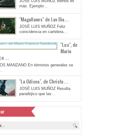
JOSÉ LUIS MUÑOZ Menos es
más. Ejemplo…
"Magallanes" de Lav Dia…
JOSÉ LUIS MUÑOZ Feliz
coincidencia en cartelera…
"Lux", de
Mario
ca …
OS MANZANO En términos generales se
a…
"La Odisea", de Christo…
JOSÉ LUIS MUÑOZ Resulta
paradójico que las…
ar