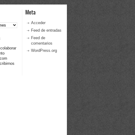
Meta
Acceder
Feed de entradas
a
Feed de
comentarios
 colaborar
WordPress.org
nto
.com
ribirnos