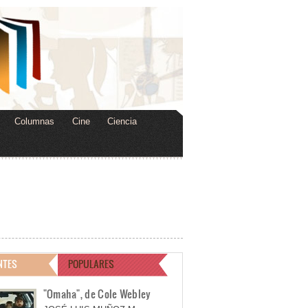
Columnas
Cine
Ciencia
NTES
POPULARES
"Omaha", de Cole Webley