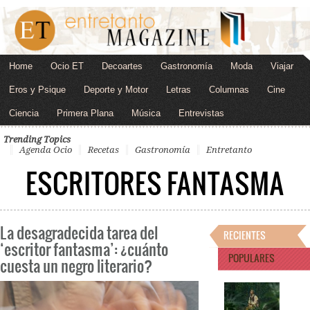
Home
Ocio ET
Decoartes
Gastronomía
Moda
Viajar
Eros y Psique
Deporte y Motor
Letras
Columnas
Cine
Ciencia
Primera Plana
Música
Entrevistas
Trending Topics
Agenda Ocio
Recetas
Gastronomía
Entretanto
ESCRITORES FANTASMA
La desagradecida tarea del
RECIENTES
‘escritor fantasma’: ¿cuánto
POPULARES
cuesta un negro literario?