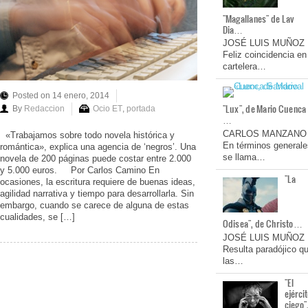
"Magallanes" de Lav
Dia…
JOSÉ LUIS MUÑOZ
Feliz coincidencia en
cartelera…
Posted on 14 enero, 2014
"Lux", de Mario Cuenca
By
Redaccion
Ocio ET
,
portada
…
CARLOS MANZANO
«Trabajamos sobre todo novela histórica y
En términos generale
romántica», explica una agencia de ‘negros’. Una
se llama…
novela de 200 páginas puede costar entre 2.000
y 5.000 euros. Por Carlos Camino En
"La
ocasiones, la escritura requiere de buenas ideas,
agilidad narrativa y tiempo para desarrollarla. Sin
embargo, cuando se carece de alguna de estas
cualidades, se […]
Odisea", de Christo…
JOSÉ LUIS MUÑOZ
Resulta paradójico q
las…
"El
ejérci
ciego"