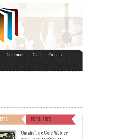
Columnas
Cine
Ciencia
NTES
POPULARES
"Omaha", de Cole Webley