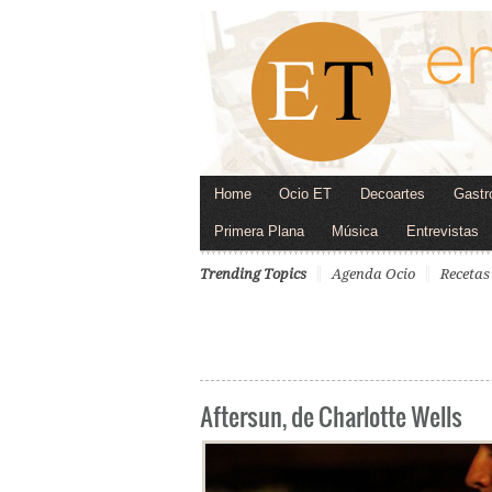
Home
Ocio ET
Decoartes
Gastr
Primera Plana
Música
Entrevistas
Trending Topics
Agenda Ocio
Recetas
Aftersun, de Charlotte Wells