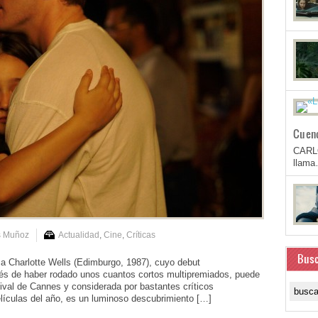
Cuen
CARL
llam
s Muñoz
Actualidad
,
Cine
,
Críticas
Busc
esa Charlotte Wells (Edimburgo, 1987), cuyo debut
ués de haber rodado unos cuantos cortos multipremiados, puede
tival de Cannes y considerada por bastantes críticos
lículas del año, es un luminoso descubrimiento […]