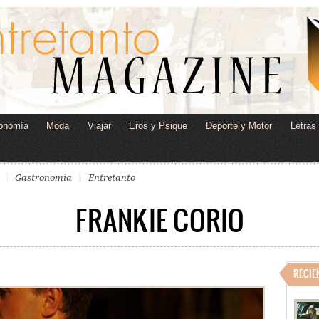
onomía
Moda
Viajar
Eros y Psique
Deporte y Motor
Letras
Gastronomía
Entretanto
FRANKIE CORIO
RECIE