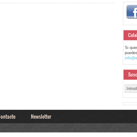
Cola
Si qui
puedes
info@e
Susc
ontacto
Newsletter