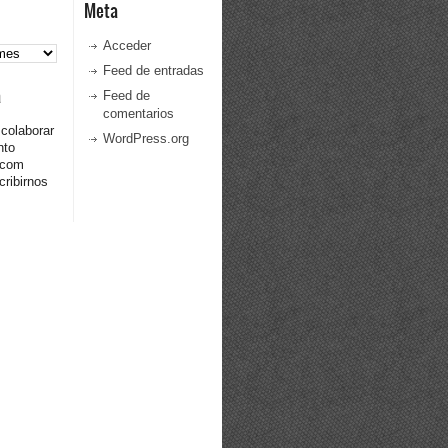
Meta
Acceder
Feed de entradas
a
Feed de
comentarios
 colaborar
WordPress.org
nto
.com
ribirnos