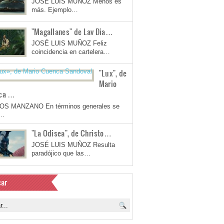
JOSÉ LUIS MUÑOZ Menos es
más. Ejemplo…
"Magallanes" de Lav Dia…
JOSÉ LUIS MUÑOZ Feliz
coincidencia en cartelera…
"Lux", de
Mario
ca …
OS MANZANO En términos generales se
a…
"La Odisea", de Christo…
JOSÉ LUIS MUÑOZ Resulta
paradójico que las…
ar