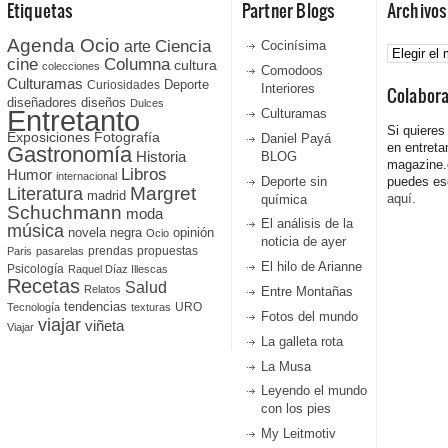
Etiquetas
Partner Blogs
Archivos
Agenda Ocio
Ciencia
Archivos
arte
Cocinísima
cine
Columna
cultura
colecciones
Comodoos
Culturamas
Curiosidades
Deporte
Interiores
Colabor
diseñadores
diseños
Dulces
Entretanto
Culturamas
Si quieres
Fotografía
Exposiciones
Daniel Payá
en entreta
Gastronomía
Historia
BLOG
magazine
Libros
Humor
internacional
Deporte sin
puedes esc
Literatura
Margret
madrid
aquí.
química
Schuchmann
moda
El análisis de la
música
novela negra
opinión
Ocio
noticia de ayer
prendas
propuestas
Paris
pasarelas
El hilo de Arianne
Psicología
Raquel Díaz Illescas
Recetas
Salud
Relatos
Entre Montañas
tendencias
URO
Tecnología
texturas
Fotos del mundo
viajar
viñeta
Viajar
La galleta rota
La Musa
Leyendo el mundo
con los pies
My Leitmotiv