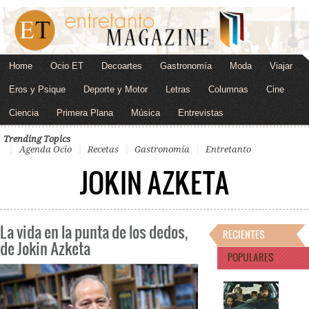
Home
Ocio ET
Decoartes
Gastronomía
Moda
Viajar
Eros y Psique
Deporte y Motor
Letras
Columnas
Cine
Ciencia
Primera Plana
Música
Entrevistas
Trending Topics
Agenda Ocio
Recetas
Gastronomía
Entretanto
JOKIN AZKETA
La vida en la punta de los dedos,
RECIENTES
de Jokin Azketa
POPULARES