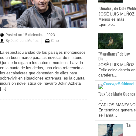
"Omaha", de Cole Webl
JOSÉ LUIS MUÑOZ
Menos es más.
Ejemplo…
Posted on 15 diciembre, 2023
By
José Luis Muñoz
Cine
La espectacularidad de los paisajes montañosos
"Magallanes" de Lav
es un buen marco para las novelas de misterio.
Dia…
Que se lo digan a los autores nórdicos. La vida
JOSÉ LUIS MUÑOZ
en la punta de los dedos, una clara referencia a
Feliz coincidencia en
los escaladores que dependen de ellos para
cartelera…
sobrevivir en situaciones extremas, es la cuarta
incursión novelística del navarro Jokin Azketa
[…]
"Lux", de Mario Cuenca
…
CARLOS MANZANO
En términos generale
se llama…
"La