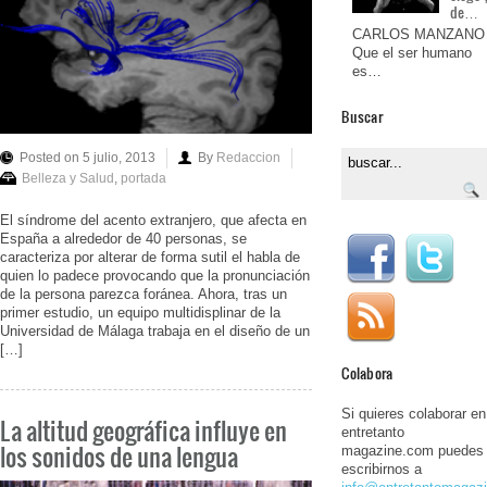
de…
CARLOS MANZANO
Que el ser humano
es…
Buscar
Posted on 5 julio, 2013
By
Redaccion
Belleza y Salud
,
portada
El síndrome del acento extranjero, que afecta en
España a alrededor de 40 personas, se
caracteriza por alterar de forma sutil el habla de
quien lo padece provocando que la pronunciación
de la persona parezca foránea. Ahora, tras un
primer estudio, un equipo multidisplinar de la
Universidad de Málaga trabaja en el diseño de un
[…]
Colabora
Si quieres colaborar en
La altitud geográfica influye en
entretanto
los sonidos de una lengua
magazine.com puedes
escribirnos a