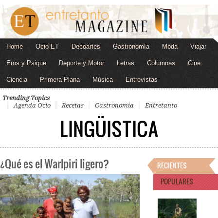
Home
Ocio ET
Decoartes
Gastronomía
Moda
Viajar
Eros y Psique
Deporte y Motor
Letras
Columnas
Cine
Ciencia
Primera Plana
Música
Entrevistas
Trending Topics
Agenda Ocio
Recetas
Gastronomía
Entretanto
LINGÜISTICA
¿Qué es el Warlpiri ligero?
RECIENTES
POPULARES