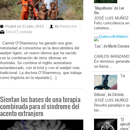
"Magallanes" de Lav
Dia…
JOSÉ LUIS MUÑOZ
Feliz coincidencia en
Posted on 21 julio, 2013
By
Redaccion
cartelera…
Ocio ET
,
portada
Carmel O’Shannessy ha ganado una gran
"Lux", de Mario Cuenca
notoriedad al convertirse en la descubridora del
…
warlpiri ligero, un nuevo idioma que ha nacido
CARLOS MANZANO
con la combinación de otros idiomas en
En términos generale
Australia. Se combina el inglés australiano
se llama…
estandarizado, con el kriol y con el warlpiri más
tradicional. La doctora O’Shannessy, que trabaja
"La
como lingüista en la reputada […]
Odisea", de Christo…
Sientan las bases de una terapia
JOSÉ LUIS MUÑOZ
combinada para el síndrome del
Resulta paradójico q
las…
acento extranjero
"El
ejérci
ciego"