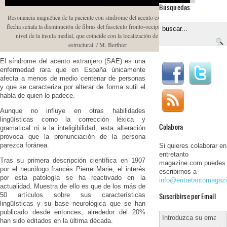
Búsquedas
Resonancia magnética de la paciente con síndrome del acento extranjero. La
flecha señala la disminución de fibras del fascículo fronto-occipital inferior a
nivel de la ínsula medial, que coincide con la localización de la lesión
estructural. / M. Berthier
El síndrome del acento extranjero (SAE) es una
enfermedad rara que en España únicamente
afecta a menos de medio centenar de personas
y que se caracteriza por alterar de forma sutil el
habla de quien lo padece.
Aunque no influye en otras habilidades
lingüísticas como la corrección léxica y
Colabora
gramatical ni a la inteligibilidad, esta alteración
provoca que la pronunciación de la persona
parezca foránea.
Si quieres colaborar en
entretanto
Tras su primera descripción científica en 1907
magazine.com puedes
por el neurólogo francés Pierre Marie, el interés
escribirnos a
por esta patología se ha reactivado en la
info@entretantomagaz
actualidad. Muestra de ello es que de los más de
Suscribirse por Email
50 artículos sobre sus características
lingüísticas y su base neurológica que se han
publicado desde entonces, alrededor del 20%
han sido editados en la última década.