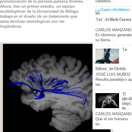
cartelera…
pronunciación de la persona parezca foránea.
Ahora, tras un primer estudio, un equipo
multidisplinar de la Universidad de Málaga
trabaja en el diseño de un tratamiento que
"Lux", de Mario Cuenca
aúna técnicas neurológicas con las
…
lingüísticas.
CARLOS MANZANO
En términos generale
se llama…
"La
Odisea", de Christo…
JOSÉ LUIS MUÑOZ
Resulta paradójico q
las…
"El
ejérci
ciego"
de…
CARLOS MANZANO
Que el ser humano
es…