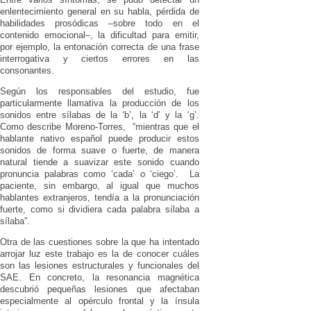
enlentecimiento general en su habla, pérdida de
habilidades prosódicas –sobre todo en el
contenido emocional–, la dificultad para emitir,
por ejemplo, la entonación correcta de una frase
interrogativa y ciertos errores en las
consonantes.
Según los responsables del estudio, fue
particularmente llamativa la producción de los
sonidos entre sílabas de la ‘b’, la ‘d’ y la ‘g’.
Como describe Moreno-Torres, “mientras que el
hablante nativo español puede producir estos
sonidos de forma suave o fuerte, de manera
natural tiende a suavizar este sonido cuando
pronuncia palabras como ‘cada’ o ‘ciego’. La
paciente, sin embargo, al igual que muchos
hablantes extranjeros, tendía a la pronunciación
fuerte, como si dividiera cada palabra sílaba a
sílaba”.
Otra de las cuestiones sobre la que ha intentado
arrojar luz este trabajo es la de conocer cuáles
son las lesiones estructurales y funcionales del
SAE. En concreto, la resonancia magnética
descubrió pequeñas lesiones que afectaban
especialmente al opérculo frontal y la ínsula