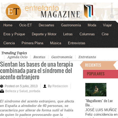
Home
Ocio ET
Decoartes
Gastronomía
Moda
Viajar
Eros y Psique
Deporte y Motor
Letras
Columnas
Cine
Ciencia
Primera Plana
Música
Entrevistas
Trending Topics
Agenda Ocio
Recetas
Gastronomía
Entretanto
Sientan las bases de una terapia
RECIENTES
combinada para el síndrome del
POPULARES
acento extranjero
Posted on 5 julio, 2013
By
Redaccion
Belleza y Salud
,
portada
"Magallanes" de Lav
El síndrome del acento extranjero, que afecta
Dia…
en España a alrededor de 40 personas, se
JOSÉ LUIS MUÑOZ
caracteriza por alterar de forma sutil el habla
Feliz coincidencia en
de quien lo padece provocando que la