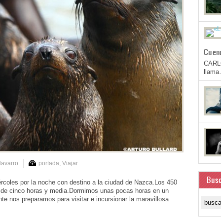
Cuen
CARL
llam
Navarro
portada
,
Viajar
Busc
ércoles por la noche con destino a la ciudad de Nazca.Los 450
or de cinco horas y media.Dormimos unas pocas horas en un
nte nos preparamos para visitar e incursionar la maravillosa