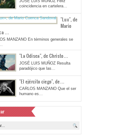
JOSÉ LUIS MUÑOZ Feliz
coincidencia en cartelera…
"Lux", de
Mario
ca …
OS MANZANO En términos generales se
a…
"La Odisea", de Christo…
JOSÉ LUIS MUÑOZ Resulta
paradójico que las…
"El ejército ciego", de…
CARLOS MANZANO Que el ser
humano es…
ar