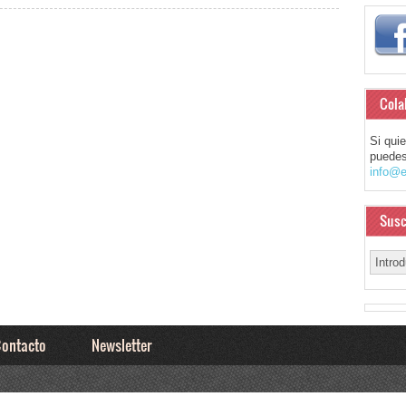
Cola
Si qui
puedes
info@e
Susc
ontacto
Newsletter