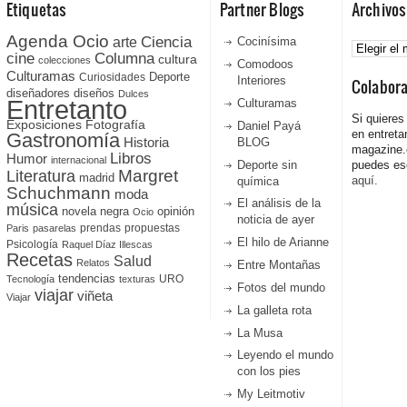
Etiquetas
Partner Blogs
Archivos
Agenda Ocio
Ciencia
Archivos
arte
Cocinísima
cine
Columna
cultura
colecciones
Comodoos
Culturamas
Curiosidades
Deporte
Interiores
Colabor
diseñadores
diseños
Dulces
Entretanto
Culturamas
Si quieres
Fotografía
Exposiciones
Daniel Payá
en entreta
Gastronomía
Historia
BLOG
magazine
Libros
Humor
internacional
Deporte sin
puedes esc
Literatura
Margret
madrid
aquí.
química
Schuchmann
moda
El análisis de la
música
novela negra
opinión
Ocio
noticia de ayer
prendas
propuestas
Paris
pasarelas
El hilo de Arianne
Psicología
Raquel Díaz Illescas
Recetas
Salud
Relatos
Entre Montañas
tendencias
URO
Tecnología
texturas
Fotos del mundo
viajar
viñeta
Viajar
La galleta rota
La Musa
Leyendo el mundo
con los pies
My Leitmotiv