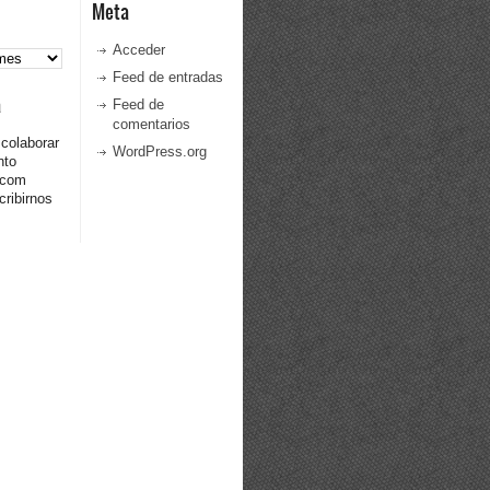
Meta
Acceder
Feed de entradas
a
Feed de
comentarios
 colaborar
WordPress.org
nto
.com
ribirnos