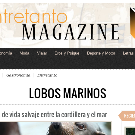
onomía
Moda
Viajar
Eros y Psique
Deporte y Motor
Letras
Gastronomía
Entretanto
LOBOS MARINOS
e vida salvaje entre la cordillera y el mar
RECIE