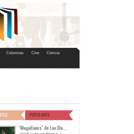
Columnas
Cine
Ciencia
NTES
POPULARES
"Magallanes" de Lav Dia…