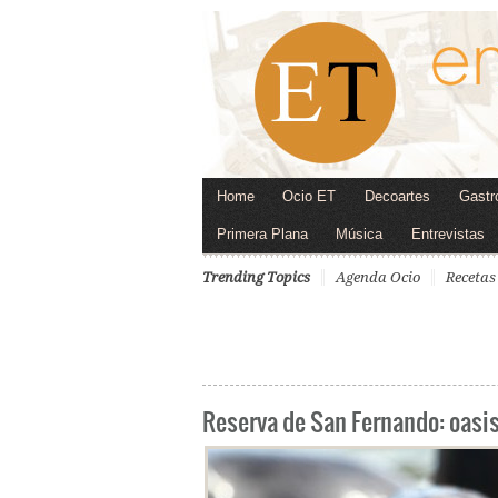
Home
Ocio ET
Decoartes
Gastr
Primera Plana
Música
Entrevistas
Trending Topics
Agenda Ocio
Recetas
Reserva de San Fernando: oasis d