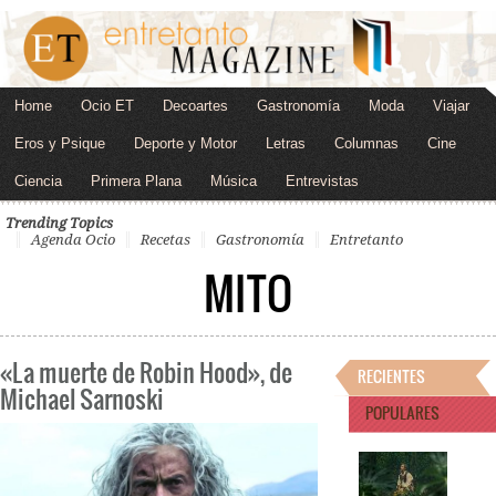
Home
Ocio ET
Decoartes
Gastronomía
Moda
Viajar
Eros y Psique
Deporte y Motor
Letras
Columnas
Cine
Ciencia
Primera Plana
Música
Entrevistas
Trending Topics
Agenda Ocio
Recetas
Gastronomía
Entretanto
MITO
«La muerte de Robin Hood», de
RECIENTES
Michael Sarnoski
POPULARES