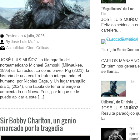
"Magallanes" de Lav
Dia…
JOSÉ LUIS MUÑOZ
Feliz coincidencia en
cartelera…
Posted on 4 julio, 2026
By
José Luis Muñoz
Actualidad
,
Cine
,
Críticas
"Lux", de Mario Cuenca
…
JOSÉ LUIS MUÑOZ La filmografía del
CARLOS MANZANO
norteamericano Michael Sarnoski (Milwaukee,
En términos generale
1995) es tan ecléctica como breve: Pig (2021), la
se llama…
historia de una cerdita trufera interpretada, el
"La
humano, por Nicolas Cage, y Un lugar tranquilo:
día 1, (2024), una fábula de terror alienígena
ambientada en Nueva York, por lo que se le
puede aplicar a este […]
Odisea", de Christo…
JOSÉ LUIS MUÑOZ
Resulta paradójico q
Sir Bobby Charlton, un genio
las…
marcado por la tragedia
"El
ejérci
ciego"