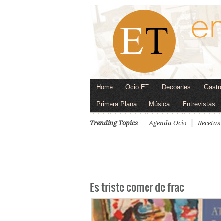
Home
Ocio ET
Decoartes
Gastr
Primera Plana
Música
Entrevistas
Trending Topics
Agenda Ocio
Recetas
Es triste comer de frac