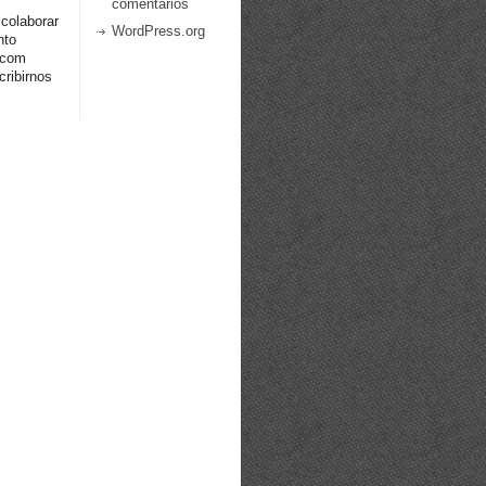
comentarios
 colaborar
WordPress.org
nto
.com
ribirnos