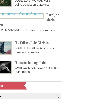
JOSÉ LUIS MUÑOZ Feliz
coincidencia en cartelera…
"Lux", de
Mario
ca …
OS MANZANO En términos generales se
a…
"La Odisea", de Christo…
JOSÉ LUIS MUÑOZ Resulta
paradójico que las…
"El ejército ciego", de…
CARLOS MANZANO Que el ser
humano es…
ar