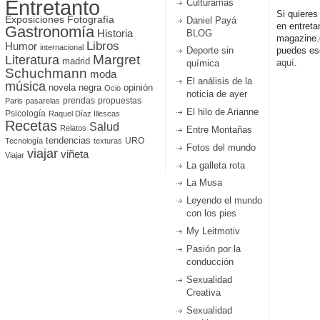
Entretanto
Culturamas
Si quieres
Fotografía
Exposiciones
Daniel Payá
en entreta
Gastronomía
Historia
BLOG
magazine
Libros
Humor
internacional
Deporte sin
puedes esc
Literatura
Margret
madrid
aquí.
química
Schuchmann
moda
El análisis de la
música
novela negra
opinión
Ocio
noticia de ayer
prendas
propuestas
Paris
pasarelas
El hilo de Arianne
Psicología
Raquel Díaz Illescas
Recetas
Salud
Relatos
Entre Montañas
tendencias
URO
Tecnología
texturas
Fotos del mundo
viajar
viñeta
Viajar
La galleta rota
La Musa
Leyendo el mundo
con los pies
My Leitmotiv
Pasión por la
conducción
Sexualidad
Creativa
Sexualidad