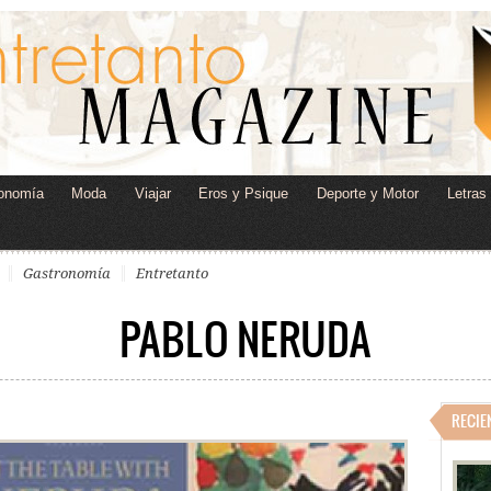
onomía
Moda
Viajar
Eros y Psique
Deporte y Motor
Letras
Gastronomía
Entretanto
PABLO NERUDA
RECIE