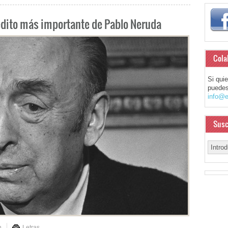
édito más importante de Pablo Neruda
Cola
Si qui
puedes
info@e
Susc
n
Letras