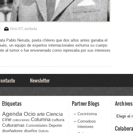
Ocio ET
,
portada
ata Pablo Neruda, poeta chileno que dos años antes ganaba el
pués, un equipo de expertos internacionales exhuma su cuerpo
nte al tumor o fue envenenado como represalia por sus intereses
ontacto
Newsletter
Etiquetas
Partner Blogs
Archivos
Agenda Ocio
Ciencia
Archivos
arte
Cocinísima
cine
Columna
cultura
colecciones
Comodoos
Culturamas
Curiosidades
Deporte
Interiores
Colabor
diseñadores
diseños
Dulces