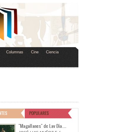
Columnas
Cine
Ciencia
NTES
POPULARES
"Magallanes" de Lav Dia…