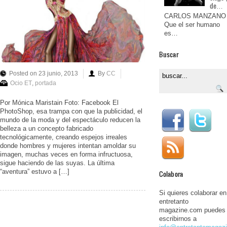
de…
CARLOS MANZANO
Que el ser humano
es…
Buscar
Posted on 23 junio, 2013
By
CC
Ocio ET
,
portada
Por Mónica Maristain Foto: Facebook El
PhotoShop, esa trampa con que la publicidad, el
mundo de la moda y del espectáculo reducen la
belleza a un concepto fabricado
tecnológicamente, creando espejos irreales
donde hombres y mujeres intentan amoldar su
imagen, muchas veces en forma infructuosa,
sigue haciendo de las suyas. La última
“aventura” estuvo a […]
Colabora
Si quieres colaborar en
entretanto
magazine.com puedes
escribirnos a