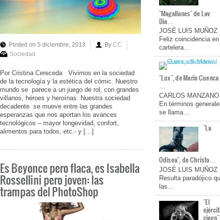
"Magallanes" de Lav
Dia…
JOSÉ LUIS MUÑOZ
Feliz coincidencia en
Posted on 5 diciembre, 2013
By
CC
cartelera…
Sociedad
Por Cristina Cereceda Vivimos en la sociedad
"Lux", de Mario Cuenca
de la tecnología y la estética del cómic. Nuestro
…
mundo se parece a un juego de rol, con grandes
CARLOS MANZANO
villanos, héroes y heroínas. Nuestra sociedad
En términos generale
decadente se mueve entre las grandes
se llama…
esperanzas que nos aportan los avances
tecnológicos – mayor longevidad, confort,
"La
alimentos para todos, etc.- y […]
Odisea", de Christo…
Es Beyonce pero flaca, es Isabella
JOSÉ LUIS MUÑOZ
Rossellini pero joven: las
Resulta paradójico q
las…
trampas del PhotoShop
"El
ejérci
ciego"