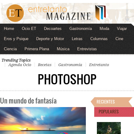
Home
Ocio ET
Decoartes
Gastronomía
Moda
Viajar
Eros y Psique
Deporte y Motor
Letras
Columnas
Cine
Ciencia
Primera Plana
Música
Entrevistas
Trending Topics
Agenda Ocio
Recetas
Gastronomía
Entretanto
PHOTOSHOP
Un mundo de fantasía
RECIENTES
POPULARES