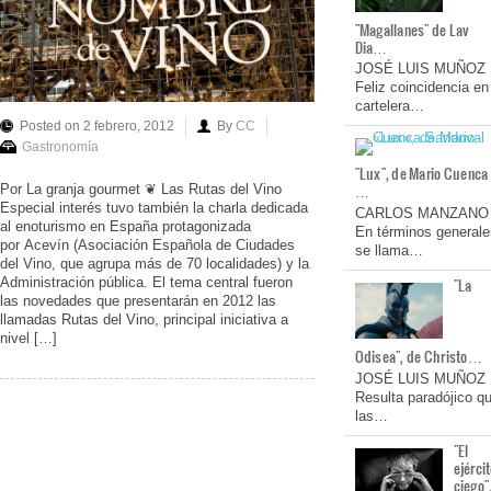
"Magallanes" de Lav
Dia…
JOSÉ LUIS MUÑOZ
Feliz coincidencia en
cartelera…
Posted on 2 febrero, 2012
By
CC
Gastronomía
"Lux", de Mario Cuenca
…
Por La granja gourmet ❦ Las Rutas del Vino
Especial interés tuvo también la charla dedicada
CARLOS MANZANO
al enoturismo en España protagonizada
En términos generale
por Acevín (Asociación Española de Ciudades
se llama…
del Vino, que agrupa más de 70 localidades) y la
Administración pública. El tema central fueron
"La
las novedades que presentarán en 2012 las
llamadas Rutas del Vino, principal iniciativa a
nivel […]
Odisea", de Christo…
JOSÉ LUIS MUÑOZ
Resulta paradójico q
las…
"El
ejérci
ciego"