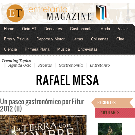
Home
Ocio ET
Decoartes
Gastronomía
Moda
Viajar
Eros y Psique
Deporte y Motor
Letras
Columnas
Cine
Ciencia
Primera Plana
Música
Entrevistas
Trending Topics
Agenda Ocio
Recetas
Gastronomía
Entretanto
RAFAEL MESA
Un paseo gastronómico por Fitur
RECIENTES
2012 (II)
POPULARES