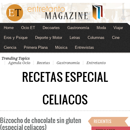
Home
Ocio ET
Decoartes
Gastronomía
Moda
Viajar
Eros y Psique
Deporte y Motor
Letras
Columnas
Cine
Ciencia
Primera Plana
Música
Entrevistas
Trending Topics
Agenda Ocio
Recetas
Gastronomía
Entretanto
RECETAS ESPECIAL
CELIACOS
Bizcocho de chocolate sin gluten
RECIENTES
(especial celiacos)