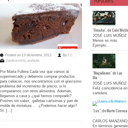
POPULARES
"Omaha", de Cole Webl
JOSÉ LUIS MUÑOZ
Menos es más.
Ejemplo…
Posted on 13 diciembre, 2012
By
CC
Gastronomía
,
portada
Por Marta Fullera Cada vez que vamos al
"Magallanes" de Lav
supermercado y debemos comprar productos
Dia…
para celiacos, nos encontramos con el gravísimo
JOSÉ LUIS MUÑOZ
problema del incremento de precio, si lo
Feliz coincidencia en
comparamos con otros alimentos. Además,
cartelera…
llegamos a casa y ¿qué hemos comprado?
Postres sin sabor, galletas carísimas y pan de
molde de miniatura… ¿Podemos hacer algo?
"Lux", de Mario Cuenca
SI. […]
…
CARLOS MANZANO
En términos generale