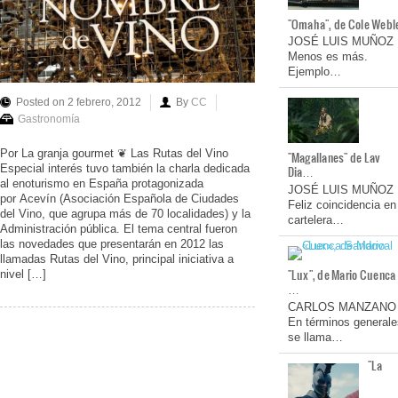
"Omaha", de Cole Webl
JOSÉ LUIS MUÑOZ
Menos es más.
Ejemplo…
Posted on 2 febrero, 2012
By
CC
Gastronomía
Por La granja gourmet ❦ Las Rutas del Vino
"Magallanes" de Lav
Especial interés tuvo también la charla dedicada
Dia…
al enoturismo en España protagonizada
JOSÉ LUIS MUÑOZ
por Acevín (Asociación Española de Ciudades
Feliz coincidencia en
del Vino, que agrupa más de 70 localidades) y la
cartelera…
Administración pública. El tema central fueron
las novedades que presentarán en 2012 las
llamadas Rutas del Vino, principal iniciativa a
"Lux", de Mario Cuenca
nivel […]
…
CARLOS MANZANO
En términos generale
se llama…
"La