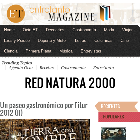
Home
Ocio ET
Decoartes
Gastronomía
Moda
Viajar
Eros y Psique
Deporte y Motor
Letras
Columnas
Cine
Ciencia
Primera Plana
Música
Entrevistas
Trending Topics
Agenda Ocio
Recetas
Gastronomía
Entretanto
RED NATURA 2000
Un paseo gastronómico por Fitur
RECIENTES
2012 (II)
POPULARES