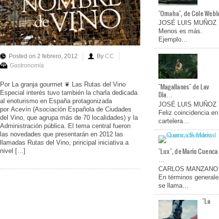
"Omaha", de Cole Webl
JOSÉ LUIS MUÑOZ
Menos es más.
Ejemplo…
Posted on 2 febrero, 2012
By
CC
Gastronomía
Por La granja gourmet ❦ Las Rutas del Vino
"Magallanes" de Lav
Especial interés tuvo también la charla dedicada
Dia…
al enoturismo en España protagonizada
JOSÉ LUIS MUÑOZ
por Acevín (Asociación Española de Ciudades
Feliz coincidencia en
del Vino, que agrupa más de 70 localidades) y la
cartelera…
Administración pública. El tema central fueron
las novedades que presentarán en 2012 las
llamadas Rutas del Vino, principal iniciativa a
"Lux", de Mario Cuenca
nivel […]
…
CARLOS MANZANO
En términos generale
se llama…
"La