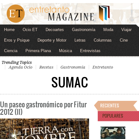
Home
Ocio ET
Decoartes
Gastronomía
Moda
Viajar
Eros y Psique
Deporte y Motor
Letras
Columnas
Cine
Ciencia
Primera Plana
Música
Entrevistas
Trending Topics
Agenda Ocio
Recetas
Gastronomía
Entretanto
SUMAC
Un paseo gastronómico por Fitur
RECIENTES
2012 (II)
POPULARES