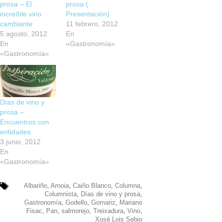
prosa – El
prosa (
increíble vino
Presentación)
cambiante
11 febrero, 2012
5 agosto, 2012
En
En
«Gastronomía»
«Gastronomía»
Días de vino y
prosa –
Encuentros con
entidades
3 junio, 2012
En
«Gastronomía»
Albariño
,
Arnoia
,
Caiño Blanco
,
Columna
,
Columnista
,
Días de vino y prosa
,
Gastronomía
,
Godello
,
Gomariz
,
Mariano
Fisac
,
Pan
,
salmorejo
,
Treixadura
,
Vino
,
Xosé Lois Sebio