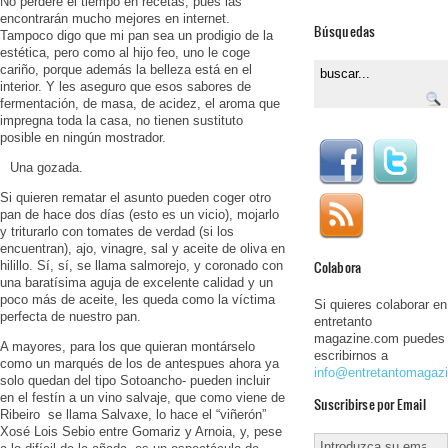
No perderé el tiempo en recetas, pues las
encontrarán mucho mejores en internet.
Búsquedas
Tampoco digo que mi pan sea un prodigio de la
estética, pero como al hijo feo, uno le coge
cariño, porque además la belleza está en el
interior. Y les aseguro que esos sabores de
fermentación, de masa, de acidez, el aroma que
impregna toda la casa, no tienen sustituto
posible en ningún mostrador.
Una gozada.
Si quieren rematar el asunto pueden coger otro
pan de hace dos días (esto es un vicio), mojarlo
y triturarlo con tomates de verdad (si los
encuentran), ajo, vinagre, sal y aceite de oliva en
Colabora
hilillo. Sí, sí, se llama salmorejo, y coronado con
una baratísima aguja de excelente calidad y un
poco más de aceite, les queda como la víctima
Si quieres colaborar en
perfecta de nuestro pan.
entretanto
magazine.com puedes
A mayores, para los que quieran montárselo
escribirnos a
como un marqués de los de antespues ahora ya
info@entretantomagaz
solo quedan del tipo Sotoancho- pueden incluir
en el festín a un vino salvaje, que como viene de
Suscribirse por Email
Ribeiro se llama Salvaxe, lo hace el “viñerón”
Xosé Lois Sebio entre Gomariz y Arnoia, y, pese