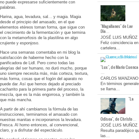
no puede expresarse suficientemente con
palabras.
Harina, agua, levadura, sal… y magia. Magia
desde el principio del amasado, en el que
"Magallanes" de Lav
elementos etéreos toman forma, que sigue con
Dia…
el crecimiento de la fermentación y que termina
JOSÉ LUIS MUÑOZ
con la metamorfosis de la plastilina en algo
Feliz coincidencia en
crujiente y esponjoso.
cartelera…
Hace una semanas comentaba en mi blog la
satisfacción de haberme hecho con la
panificadora de Lidl. Pero como todas las
"Lux", de Mario Cuenca
alegrías del ser humano, no duró mucho, porque
…
uno siempre necesita más, más corteza, textura,
CARLOS MANZANO
más forma, cosas que el fogón del aparato no
En términos generale
puede dar. Así que hemos dejado al preciado
se llama…
cacharrito para la primera parte del proceso, la
mezcla, que es la más engorrosa, y también la
"La
que más mancha.
A partir de ahí cambiamos la fórmula de las
instrucciones, terminamos el amasado con
Odisea", de Christo…
nuestras manitas e incorporamos la levadura.
Fresca. Al horno entonces, al convencional,
JOSÉ LUIS MUÑOZ
claro, y a disfrutar del espectáculo.
Resulta paradójico q
las…