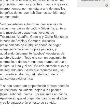
a lo difícil de la añada, es un espectáculo de
profundidad, aromas y textura, fresca y grasa al
mismo tiempo, no muy lejana a la de aquellos
borgoñas de los que hablábamos también aquí
un mes atrás.
Solo variedades autóctonas procedentes de
cepas muy viejas de Lado y Silveiriña, junto a
una mezcla de cepas más jóvenes de
Treixadura, Albariño, Godello y Caiño Blanco de
la zona de Arnoia y Gomariz, cuidadas
prescindiendo de cualquier abono de origen
animal externo a las propias parcelas, y
acudiendo únicamente “adobos” vegetales de
autofertilización. Todo ello con un seguimiento
escrupuloso de los ritmos que marcan el suelo,
la flora, la luna y el sol. Se cría en roble nuevo y
de segundo año. Salvo que recuerde mal, se
embotella en día flor, del calendario de la
agricultura biodinámica.
Y si con hacer pan proporcionan a otros además
un recuerdo inolvidable, cojan a los peques
(hijos, sobrinos, nietos…) y métanlos en harina.
Aprenderán que el origen del pan no es el súper
y se lo agradecerán el resto de su vida.