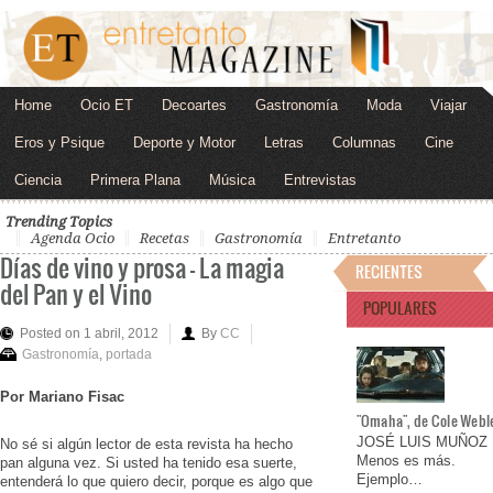
Home
Ocio ET
Decoartes
Gastronomía
Moda
Viajar
Eros y Psique
Deporte y Motor
Letras
Columnas
Cine
Ciencia
Primera Plana
Música
Entrevistas
Trending Topics
Agenda Ocio
Recetas
Gastronomía
Entretanto
Días de vino y prosa – La magia
RECIENTES
del Pan y el Vino
POPULARES
Posted on 1 abril, 2012
By
CC
Gastronomía
,
portada
Por Mariano Fisac
"Omaha", de Cole Webl
JOSÉ LUIS MUÑOZ
No sé si algún lector de esta revista ha hecho
Menos es más.
pan alguna vez. Si usted ha tenido esa suerte,
Ejemplo…
entenderá lo que quiero decir, porque es algo que