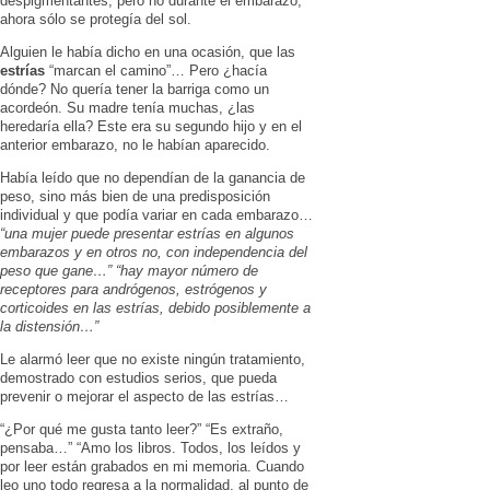
despigmentantes, pero no durante el embarazo,
ahora sólo se protegía del sol.
Alguien le había dicho en una ocasión, que las
estrías
“marcan el camino”… Pero ¿hacía
dónde? No quería tener la barriga como un
acordeón. Su madre tenía muchas, ¿las
heredaría ella? Este era su segundo hijo y en el
anterior embarazo, no le habían aparecido.
Había leído que no dependían de la ganancia de
peso, sino más bien de una predisposición
individual y que podía variar en cada embarazo…
“una mujer puede presentar estrías en algunos
embarazos y en otros no, con independencia del
peso que gane…”
“hay mayor número de
receptores para andrógenos, estrógenos y
corticoides en las estrías, debido posiblemente a
la distensión…”
Le alarmó leer que no existe ningún tratamiento,
demostrado con estudios serios, que pueda
prevenir o mejorar el aspecto de las estrías…
“¿Por qué me gusta tanto leer?” “Es extraño,
pensaba…” “Amo los libros. Todos, los leídos y
por leer están grabados en mi memoria. Cuando
leo uno todo regresa a la normalidad, al punto de