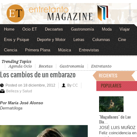
Home
Ocio ET
Decoartes
Gastronomía
Moda
Viajar
Eros y Psique
Deporte y Motor
Letras
Columnas
Cine
Ciencia
Primera Plana
Música
Entrevistas
Trending Topics
Agenda Ocio
Recetas
Gastronomía
Entretanto
Los cambios de un embarazo
RECIENTES
POPULARES
Posted on 18 diciembre, 2012
By
CC
Belleza y Salud
Por María José Alonso
Dermatóloga
"Magallanes" de Lav
Dia…
JOSÉ LUIS MUÑOZ
Feliz coincidencia en