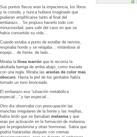
Sus puntos flacos eran la impaciencia, los libros
y la comida, y nunca hubiera imaginado que
pudieran amplificarse tanto al final del
embarazo… Se propuso hacerlo todo con
minuciosidad, para salir del caos en que se
había convertido su vida…
Cuando estaba a punto de estallar de nervios,
respiraba hondo y se relajaba… mirándose al
espejo… de frente, de lado…
Miraba la
línea marrón
que le recorría la
abultada barriga de arriba abajo, como trazada
con una regla. Miraba las
areolas de color mas
obscuro
. Hasta la piel de los genitales había
tomado un tono bronceado.
El embarazo esa
“situación metabólica
especial…”
y tan especial…
Otro día observaba con preocupación las
manchas irregulares de la frente y las mejillas,
había leído que se llamaban
melasma
y que
eran por activación en la formación de melanina
por la progesterona y otras hormonas. Sabía que
podría tratárselas después con cremas