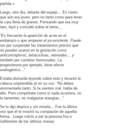
partida.»
Luego, otro día, delante del espejo… Es cierto
que aún era joven, pero no tanto como para tener
la cara llena de granos. Pensando que era muy
raro, leyó y consultó sobre el tema…
“Es frecuente la aparición de acne en el
embarazo o que empeore el ya existente. Puede
ser por suspender los tratamientos previos que
no pueden usarse en la gestación como
anticonceptivos, tetraciclinas, retinoides… y
también por cambios hormonales. La
progesterona por ejemplo, tiene efecto
androgénico…”
Estaba distraída leyendo sobre esto y levantó la
cabeza sorprendida al oír su voz. “No debes
atormentarte tanto. Si te sientes mal, habla de
ello. Pero compórtate como si nada ocurriera, no
te lamentes, es malgastar energías…”
Se lo dijo deprisa y sin mirarla… Fue la última
vez que él le mostró su compasión de aquella
forma.. Luego volvió a ser la persona fría e
indiferente de los últimos meses.