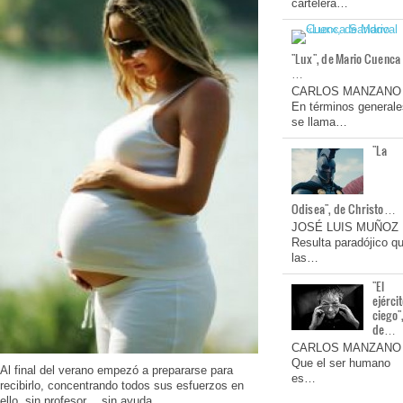
cartelera…
"Lux", de Mario Cuenca
…
CARLOS MANZANO
En términos generale
se llama…
"La
Odisea", de Christo…
JOSÉ LUIS MUÑOZ
Resulta paradójico q
las…
"El
ejérci
ciego"
de…
CARLOS MANZANO
Que el ser humano
Al final del verano empezó a prepararse para
es…
recibirlo, concentrando todos sus esfuerzos en
ello, sin profesor… sin ayuda.