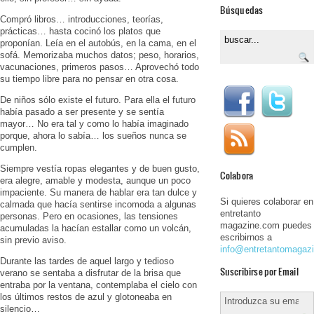
Búsquedas
Compró libros… introducciones, teorías,
prácticas… hasta cocinó los platos que
proponían. Leía en el autobús, en la cama, en el
sofá. Memorizaba muchos datos; peso, horarios,
vacunaciones, primeros pasos… Aprovechó todo
su tiempo libre para no pensar en otra cosa.
De niños sólo existe el futuro. Para ella el futuro
había pasado a ser presente y se sentía
mayor… No era tal y como lo había imaginado
porque, ahora lo sabía… los sueños nunca se
cumplen.
Siempre vestía ropas elegantes y de buen gusto,
Colabora
era alegre, amable y modesta, aunque un poco
impaciente. Su manera de hablar era tan dulce y
Si quieres colaborar en
calmada que hacía sentirse incomoda a algunas
entretanto
personas. Pero en ocasiones, las tensiones
magazine.com puedes
acumuladas la hacían estallar como un volcán,
escribirnos a
sin previo aviso.
info@entretantomagaz
Durante las tardes de aquel largo y tedioso
Suscribirse por Email
verano se sentaba a disfrutar de la brisa que
entraba por la ventana, contemplaba el cielo con
los últimos restos de azul y glotoneaba en
silencio…