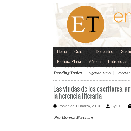
Home
Ocio ET
Decoartes
Gastr
Primera Plana
Música
Entrevistas
Trending Topics
Agenda Ocio
Recetas
Las viudas de los escritores, 
la herencia literaria
Posted on 11 marzo, 2013
By
CC
Por Mónica Maristain