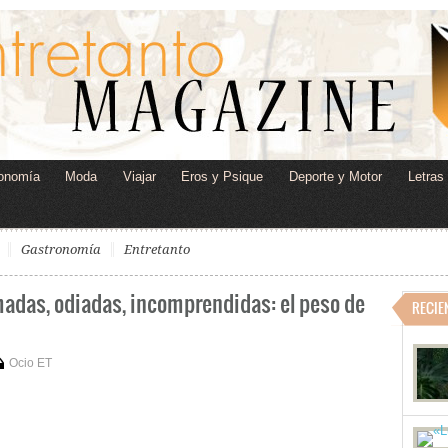
onomía
Moda
Viajar
Eros y Psique
Deporte y Motor
Letras
Gastronomía
Entretanto
amadas, odiadas, incomprendidas: el peso de
RECIE
Ocio ET