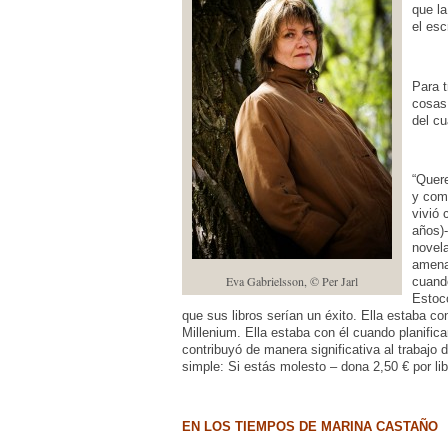
que la
el esc
Para t
cosas
del cu
“Quere
y comp
vivió 
años)-
novela
amenaz
Eva Gabrielsson, © Per Jarl
cuando
Estoc
que sus libros serían un éxito. Ella estaba con
Millenium. Ella estaba con él cuando planificar
contribuyó de manera significativa al trabajo 
simple: Si estás molesto – dona 2,50 € por lib
EN LOS TIEMPOS DE MARINA CASTAÑO