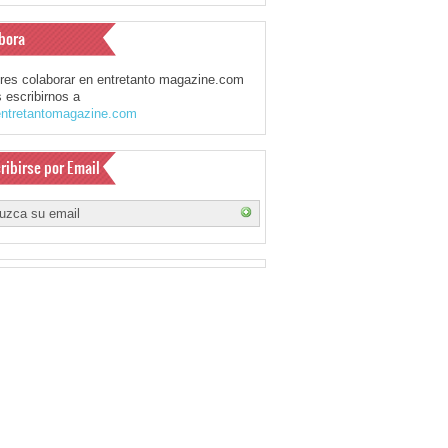
bora
eres colaborar en entretanto magazine.com
 escribirnos a
ntretantomagazine.com
ribirse por Email