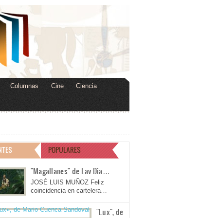
Columnas
Cine
Ciencia
NTES
POPULARES
"Magallanes" de Lav Dia…
JOSÉ LUIS MUÑOZ Feliz
coincidencia en cartelera…
"Lux", de