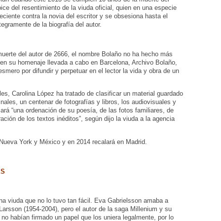
pice del resentimiento de la viuda oficial, quien en una especie
ciente contra la novia del escritor y se obsesiona hasta el
tegramente de la biografía del autor.
muerte del autor de 2666, el nombre Bolaño no ha hecho más
 en su homenaje llevada a cabo en Barcelona, Archivo Bolaño,
esmero por difundir y perpetuar en el lector la vida y obra de un
les, Carolina López ha tratado de clasificar un material guardado
ales, un centenar de fotografías y libros, los audiovisuales y
mará “una ordenación de su poesía, de las fotos familiares, de
ación de los textos inéditos”, según dijo la viuda a la agencia
a Nueva York y México y en 2014 recalará en Madrid.
ES
a viuda que no lo tuvo tan fácil. Eva Gabrielsson amaba a
Larsson (1954-2004), pero el autor de la saga Millenium y su
 no habían firmado un papel que los uniera legalmente, por lo