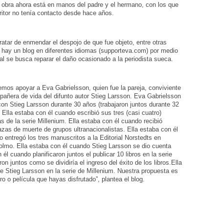
 obra ahora está en manos del padre y el hermano, con los que
ritor no tenía contacto desde hace años.
ratar de enmendar el despojo de que fue objeto, entre otras
 hay un blog en diferentes idiomas (supporteva.com) por medio
al se busca reparar el daño ocasionado a la periodista sueca.
mos apoyar a Eva Gabrielsson, quien fue la pareja, conviviente
añera de vida del difunto autor Stieg Larsson. Eva Gabrielsson
con Stieg Larsson durante 30 años (trabajaron juntos durante 32
 Ella estaba con él cuando escribió sus tres (casi cuatro)
s de la serie Millenium. Ella estaba con él cuando recibió
as de muerte de grupos ultranacionalistas. Ella estaba con él
 entregó los tres manuscritos a la Editorial Norstedts en
olmo. Ella estaba con él cuando Stieg Larsson se dio cuenta
 él cuando planificaron juntos el publicar 10 libros en la serie
on juntos como se dividiría el ingreso del éxito de los libros.Ella
de Stieg Larsson en la serie de Millenium. Nuestra propuesta es
ro o película que hayas disfrutado”, plantea el blog.