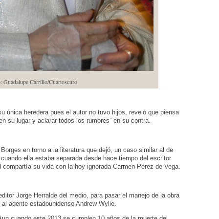
 Guadalupe Carrillo/Cuartoscuro
u única heredera pues el autor no tuvo hijos, reveló que piensa
n su lugar y aclarar todos los rumores” en su contra.
Borges en torno a la literatura que dejó, un caso similar al de
n cuando ella estaba separada desde hace tiempo del escritor
dad compartía su vida con la hoy ignorada Carmen Pérez de Vega.
editor Jorge Herralde del medio, para pasar el manejo de la obra
es al agente estadounidense Andrew Wylie.
 Aun cuando este 2013 se cumplen 10 años de la muerte del