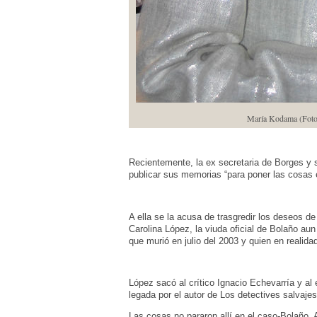
María Kodama (Foto:
Recientemente, la ex secretaria de Borges y s
publicar sus memorias “para poner las cosas e
A ella se la acusa de trasgredir los deseos de 
Carolina López, la viuda oficial de Bolaño au
que murió en julio del 2003 y quien en reali
López sacó al crítico Ignacio Echevarría y al 
legada por el autor de Los detectives salvaj
Las cosas no pararon allí en el caso-Bolaño.