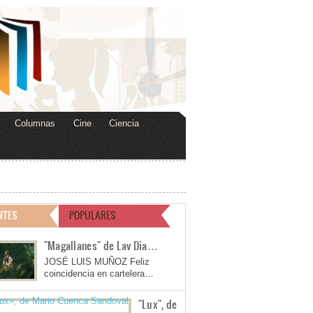
Columnas
Cine
Ciencia
NTES
POPULARES
"Magallanes" de Lav Dia…
JOSÉ LUIS MUÑOZ Feliz
coincidencia en cartelera…
"Lux", de