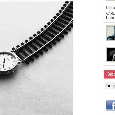
Cuen
CARL
llam
Bús