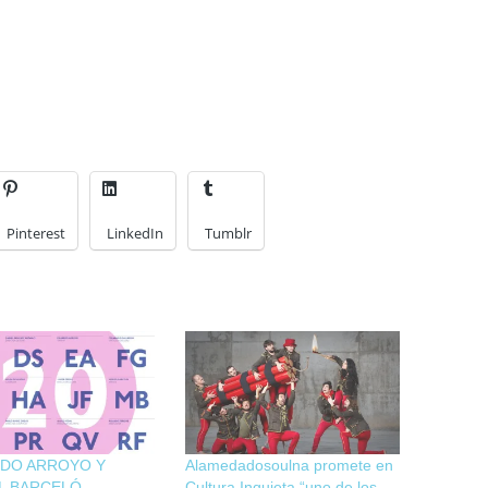
Pinterest
LinkedIn
Tumblr
DO ARROYO Y
Alamedadosoulna promete en
L BARCELÓ
Cultura Inquieta “uno de los