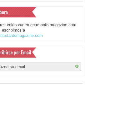
bora
eres colaborar en entretanto magazine.com
 escribirnos a
ntretantomagazine.com
ribirse por Email