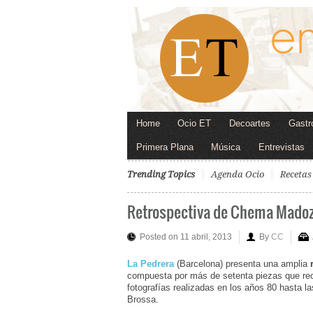
Home
Ocio ET
Decoartes
Gastr
Primera Plana
Música
Entrevistas
Trending Topics
Agenda Ocio
Recetas
Retrospectiva de Chema Madoz
Posted on 11 abril, 2013
By
CC
La Pedrera
(Barcelona) presenta una amplia
compuesta por más de setenta piezas que re
fotografías realizadas en los años 80 hasta la
Brossa.