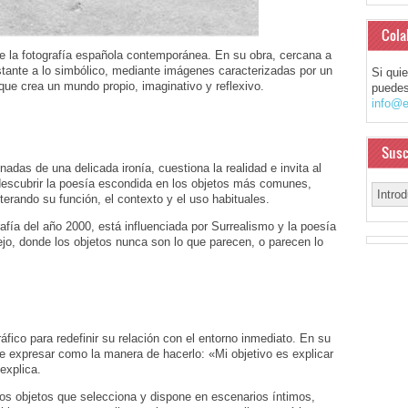
Cola
la fotografía española contemporánea. En su obra, cercana a
stante a lo simbólico, mediante imágenes caracterizadas por un
Si qui
 que crea un mundo propio, imaginativo y reflexivo.
puedes
info@e
Susc
das de una delicada ironía, cuestiona la realidad e invita al
 descubrir la poesía escondida en los objetos más comunes,
terando su función, el contexto y el uso habituales.
fía del año 2000, está influenciada por Surrealismo y la poesía
o, donde los objetos nunca son lo que parecen, o parecen lo
áfico para redefinir su relación con el entorno inmediato. En su
ere expresar como la manera de hacerlo: «Mi objetivo es explicar
explica.
 los objetos que selecciona y dispone en escenarios íntimos,