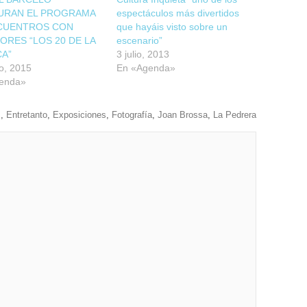
URAN EL PROGRAMA
espectáculos más divertidos
CUENTROS CON
que hayáis visto sobre un
ORES “LOS 20 DE LA
escenario”
CA”
3 julio, 2013
o, 2015
En «Agenda»
enda»
z
,
Entretanto
,
Exposiciones
,
Fotografía
,
Joan Brossa
,
La Pedrera