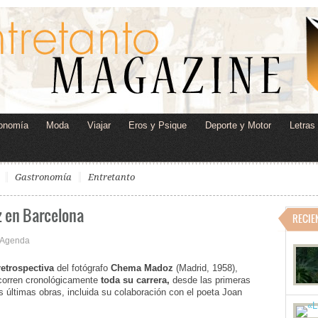
onomía
Moda
Viajar
Eros y Psique
Deporte y Motor
Letras
Gastronomía
Entretanto
 en Barcelona
RECIE
Agenda
retrospectiva
del fotógrafo
Chema Madoz
(Madrid, 1958),
corren cronológicamente
toda su carrera,
desde las primeras
s últimas obras, incluida su colaboración con el poeta Joan