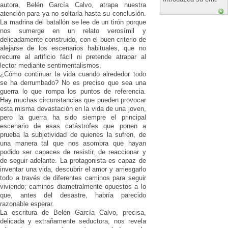
autora, Belén García Calvo, atrapa nuestra
atención para ya no soltarla hasta su conclusión.
La madrina del batallón se lee de un tirón porque
nos sumerge en un relato verosímil y
delicadamente construido, con el buen criterio de
alejarse de los escenarios habituales, que no
recurre al artificio fácil ni pretende atrapar al
lector mediante sentimentalismos.
¿Cómo continuar la vida cuando alrededor todo
se ha derrumbado? No es preciso que sea una
guerra lo que rompa los puntos de referencia.
Hay muchas circunstancias que pueden provocar
esta misma devastación en la vida de una joven,
pero la guerra ha sido siempre el principal
escenario de esas catástrofes que ponen a
prueba la subjetividad de quienes la sufren, de
una manera tal que nos asombra que hayan
podido ser capaces de resistir, de reaccionar y
de seguir adelante. La protagonista es capaz de
inventar una vida, descubrir el amor y arriesgarlo
todo a través de diferentes caminos para seguir
viviendo; caminos diametralmente opuestos a lo
que, antes del desastre, habría parecido
razonable esperar.
La escritura de Belén García Calvo, precisa,
delicada y extrañamente seductora, nos revela