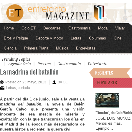
Home
Ocio ET
Decoartes
Gastronomía
Moda
Viajar
Eros y Psique
Deporte y Motor
Letras
Columnas
Cine
Ciencia
Primera Plana
Música
Entrevistas
Trending Topics
Agenda Ocio
Recetas
Gastronomía
Entretanto
La madrina del batallón
RECIENTES
POPULARES
Posted on 25 mayo, 2013
By
CC
Letras
,
portada
A partir del día 1 de junio, sale a la venta
La
madrina del batallón
, la novela de Belén
García Calvo que presenta una visión
"Omaha", de Cole Webl
inocente de esa mezcla de miseria y
JOSÉ LUIS MUÑOZ
exaltación con la que transcurrían los días en
Menos es más.
el Madrid de la época más desgarradora de
Ejemplo…
nuestra historia reciente: la guerra civil