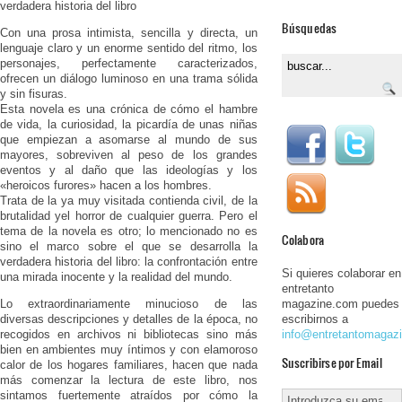
verdadera historia del libro
Búsquedas
Con una prosa intimista, sencilla y directa, un
lenguaje claro y un enorme sentido del ritmo, los
personajes, perfectamente caracterizados,
ofrecen un diálogo luminoso en una trama sólida
y sin fisuras.
Esta novela es una crónica de cómo el hambre
de vida, la curiosidad, la picardía de unas niñas
que empiezan a asomarse al mundo de sus
mayores, sobreviven al peso de los grandes
eventos y al daño que las ideologías y los
«heroicos furores» hacen a los hombres.
Trata de la ya muy visitada contienda civil, de la
brutalidad yel horror de cualquier guerra. Pero el
tema de la novela es otro; lo mencionado no es
Colabora
sino el marco sobre el que se desarrolla la
verdadera historia del libro: la confrontación entre
Si quieres colaborar en
una mirada inocente y la realidad del mundo.
entretanto
Lo extraordinariamente minucioso de las
magazine.com puedes
diversas descripciones y detalles de la época, no
escribirnos a
recogidos en archivos ni bibliotecas sino más
info@entretantomagaz
bien en ambientes muy íntimos y con elamoroso
Suscribirse por Email
calor de los hogares familiares, hacen que nada
más comenzar la lectura de este libro, nos
sintamos fuertemente atraídos por cómo la