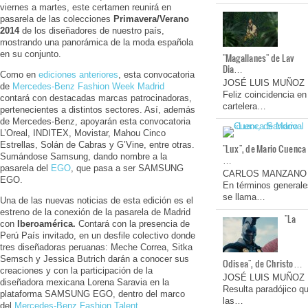
viernes a martes, este certamen reunirá en
pasarela de las colecciones
Primavera/Verano
2014
de los diseñadores de nuestro país,
mostrando una panorámica de la moda española
en su conjunto.
"Magallanes" de Lav
Dia…
Como en
ediciones anteriores
, esta convocatoria
JOSÉ LUIS MUÑOZ
de
Mercedes-Benz Fashion Week Madrid
Feliz coincidencia en
contará con destacadas marcas patrocinadoras,
cartelera…
pertenecientes a distintos sectores. Así, además
de Mercedes-Benz, apoyarán esta convocatoria
L’Oreal, INDITEX, Movistar, Mahou Cinco
Estrellas, Solán de Cabras y G’Vine, entre otras.
"Lux", de Mario Cuenca
Sumándose Samsung, dando nombre a la
…
pasarela del
EGO
, que pasa a ser SAMSUNG
CARLOS MANZANO
EGO.
En términos generale
se llama…
Una de las nuevas noticias de esta edición es el
estreno de la conexión de la pasarela de Madrid
"La
con
Iberoamérica.
Contará con la presencia de
Perú País invitado, en un desfile colectivo donde
tres diseñadoras peruanas: Meche Correa, Sitka
Semsch y Jessica Butrich darán a conocer sus
Odisea", de Christo…
creaciones y con la participación de la
JOSÉ LUIS MUÑOZ
diseñadora mexicana Lorena Saravia en la
Resulta paradójico q
plataforma SAMSUNG EGO, dentro del marco
las…
del
Mercedes-Benz Fashion Talent
.