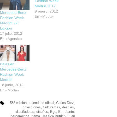
Fashion Week
Madrid 2012
9 enero, 2012
Mercedes-Benz
En «Moda»
Fashion Week
Madrid 56º
Edición
17 julio, 2012
En «Agenda»
Bajas en
Mercedes-Benz
Fashion Week
Madrid
18 junio, 2012
En «Moda»
58ª edición
,
calendario oficial
,
Carlos Díez
,
colecciones
,
Culturamas
,
desfiles
,
diseñadores
,
diseños
,
Ego
,
Entretanto
,
Iberoamérica
,
Ifema
,
Jessica Butrich
,
Juan