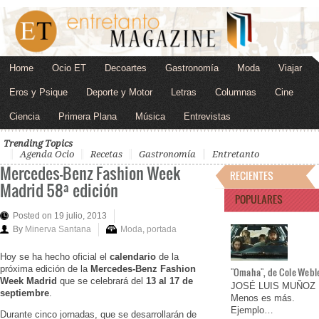
Home
Ocio ET
Decoartes
Gastronomía
Moda
Viajar
Eros y Psique
Deporte y Motor
Letras
Columnas
Cine
Ciencia
Primera Plana
Música
Entrevistas
Trending Topics
Agenda Ocio
Recetas
Gastronomía
Entretanto
Mercedes-Benz Fashion Week
RECIENTES
Madrid 58ª edición
POPULARES
Posted on 19 julio, 2013
By
Minerva Santana
Moda
,
portada
Hoy se ha hecho oficial el
calendario
de la
próxima edición de la
Mercedes-Benz Fashion
"Omaha", de Cole Webl
Week Madrid
que se celebrará del
13 al 17 de
JOSÉ LUIS MUÑOZ
septiembre
.
Menos es más.
Ejemplo…
Durante cinco jornadas, que se desarrollarán de