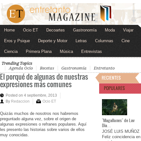
Home
Ocio ET
Decoartes
Gastronomía
Moda
Viajar
Eros y Psique
Deporte y Motor
Letras
Columnas
Cine
Ciencia
Primera Plana
Música
Entrevistas
Trending Topics
Agenda Ocio
Recetas
Gastronomía
Entretanto
El porqué de algunas de nuestras
RECIENTES
expresiones más comunes
POPULARES
Posted on 4 septiembre, 2013
By
Redaccion
Ocio ET
Quizás muchos de nosotros nos habremos
preguntado alguna vez, sobre el origen de
"Magallanes" de Lav
algunas expresiones o refranes populares. Aquí
Dia…
les presento las historias sobre varios de ellos
JOSÉ LUIS MUÑOZ
muy conocidas.
Feliz coincidencia en