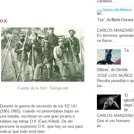
cartelera…
"Lux", de Mario Cuenca
O.K
.
…
CARLOS MANZANO
En términos generale
se llama…
"La
Odisea", de Christo…
JOSÉ LUIS MUÑOZ
Resulta paradójico q
las…
Fuente de la foto: Taringa.net
"El
ejérci
ciego"
Durante la guerra de secesión de los EE.UU
de…
(1861-1865), cuando no presentaban bajas en
CARLOS MANZANO
una batalla, escribían en una gran pizarra o
Que el ser humano
tablero las letras O.K (Cero Killed). De ahí
es…
proviene la expresión O.K. que hoy se usa para
indicar que todo está bien.