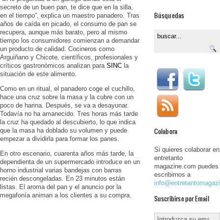
secreto de un buen pan, te dice que en la silla,
Búsquedas
en el tiempo”, explica un maestro panadero. Tras
años de caída en picado, el consumo de pan se
recupera, aunque más barato, pero al mismo
tiempo los consumidores comienzan a demandar
un producto de calidad. Cocineros como
Arguiñano y Chicote, científicos, profesionales y
críticos gastronómicos analizan para
SINC
la
situación de este alimento.
Como en un ritual, el panadero coge el cuchillo,
hace una cruz sobre la masa y la cubre con un
poco de harina. Después, se va a desayunar.
Todavía no ha amanecido. Tres horas más tarde
la cruz ha quedado al descubierto, lo que indica
Colabora
que la masa ha doblado su volumen y puede
empezar a dividirla para formar los panes.
Si quieres colaborar en
En otro escenario, cuarenta años más tarde, la
entretanto
dependienta de un supermercado introduce en un
magazine.com puedes
horno industrial varias bandejas con barras
escribirnos a
recién descongeladas. En 23 minutos están
info@entretantomagaz
listas. El aroma del pan y el anuncio por la
megafonía animan a los clientes a su compra.
Suscribirse por Email