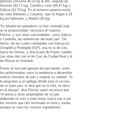
persona consume 46,23 kg al año, seguida de
Asturias (44,71 kg), Castilla y León (44,47 kg) y
Galicia (43,79 kg). En el extremo opuesto están
las islas Baleares y Canarias, que no llegan a 29
kg por habitante, y Madrid (30 kg).
“En Madrid los panaderos se han centrado más
en la productividad –reconoce el maestro
Flecha– y son otras comunidades, como Galicia
o Cataluña, las referencias del buen pan”. De
hecho, de las cuatro variedades con Indicación
Geográfica Protegida (IGP), una es la de Cea,
típica de Orense, y otra el pan de Payés catalán.
Las otras dos son el de Cruz de Ciudad Real y el
de Alfacar en Granada.
Frente al mercado general del pan barato, entre
los profesionales crece la tendencia a desarrollar
nuevos formatos de pan y mejorar su calidad. “Si
le preguntas a un gallego dónde está el secreto
de un buen pan, te dice que en la silla, es decir,
en el tiempo”, dice Flecha, quien reconoce que
“el aroma y otras propiedades de un pan
elaborado en seis o siete horas nunca van a ser
los mismos que otro terminado en hora y media,
aunque se usen los mismos ingredientes”.