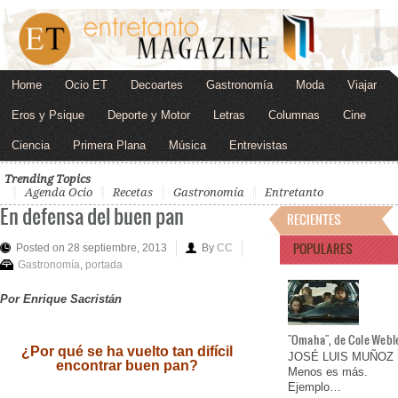
Home
Ocio ET
Decoartes
Gastronomía
Moda
Viajar
Eros y Psique
Deporte y Motor
Letras
Columnas
Cine
Ciencia
Primera Plana
Música
Entrevistas
Trending Topics
Agenda Ocio
Recetas
Gastronomía
Entretanto
En defensa del buen pan
RECIENTES
POPULARES
Posted on 28 septiembre, 2013
By
CC
Gastronomía
,
portada
Por Enrique Sacristán
"Omaha", de Cole Webl
¿Por qué se ha vuelto tan difícil
JOSÉ LUIS MUÑOZ
encontrar buen pan?
Menos es más.
Ejemplo…