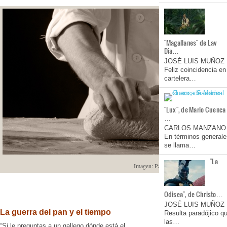
"Magallanes" de Lav
Dia…
JOSÉ LUIS MUÑOZ
Feliz coincidencia en
cartelera…
"Lux", de Mario Cuenca
…
CARLOS MANZANO
En términos generale
se llama…
"La
Imagen: Pain du Terroir
Odisea", de Christo…
JOSÉ LUIS MUÑOZ
La guerra del pan y el tiempo
Resulta paradójico q
las…
“Si le preguntas a un gallego dónde está el