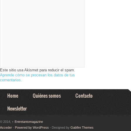
Este sitio usa Akismet para reducir el spam.
Aprende cómo se procesan los datos de tus
comentarios.
Home
Quiénes somos
Contacto
Newsletter
© 2014,
↑
Entretantomagazine
Acceder
-
Powered by WordPress
- Designed by
Gabfire Themes