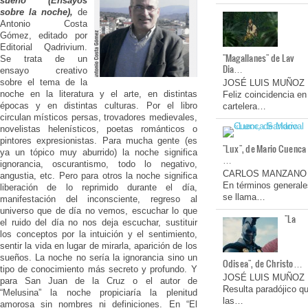
sueño (Ensayos
sobre la noche),
de
Antonio Costa
Gómez, editado por
Editorial Qadrivium.
"Magallanes" de Lav
Se trata de un
Dia…
ensayo creativo
sobre el tema de la
JOSÉ LUIS MUÑOZ
noche en la literatura y el arte, en distintas
Feliz coincidencia en
épocas y en distintas culturas. Por el libro
cartelera…
circulan místicos persas, trovadores medievales,
novelistas helenísticos, poetas románticos o
pintores expresionistas. Para mucha gente (es
"Lux", de Mario Cuenca
ya un tópico muy aburrido) la noche significa
…
ignorancia, oscurantismo, todo lo negativo,
CARLOS MANZANO
angustia, etc. Pero para otros la noche significa
En términos generale
liberación de lo reprimido durante el día,
se llama…
manifestación del inconsciente, regreso al
universo que de día no vemos, escuchar lo que
"La
el ruido del día no nos deja escuchar, sustituir
los conceptos por la intuición y el sentimiento,
sentir la vida en lugar de mirarla, aparición de los
sueños. La noche no sería la ignorancia sino un
Odisea", de Christo…
tipo de conocimiento más secreto y profundo. Y
JOSÉ LUIS MUÑOZ
para San Juan de la Cruz o el autor de
Resulta paradójico q
“Melusina” la noche propiciaría la plenitud
las…
amorosa sin nombres ni definiciones. En “El