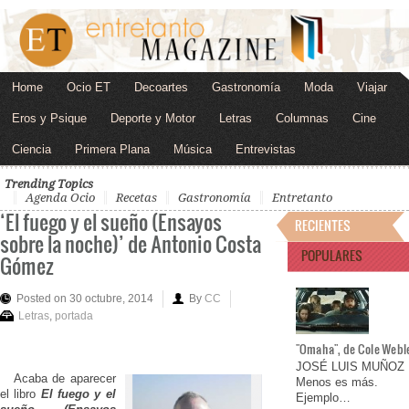
Home
Ocio ET
Decoartes
Gastronomía
Moda
Viajar
Eros y Psique
Deporte y Motor
Letras
Columnas
Cine
Ciencia
Primera Plana
Música
Entrevistas
Trending Topics
Agenda Ocio
Recetas
Gastronomía
Entretanto
‘El fuego y el sueño (Ensayos
RECIENTES
sobre la noche)’ de Antonio Costa
POPULARES
Gómez
Posted on 30 octubre, 2014
By
CC
Letras
,
portada
"Omaha", de Cole Webl
JOSÉ LUIS MUÑOZ
Acaba de aparecer
Menos es más.
el libro
El fuego y el
Ejemplo…