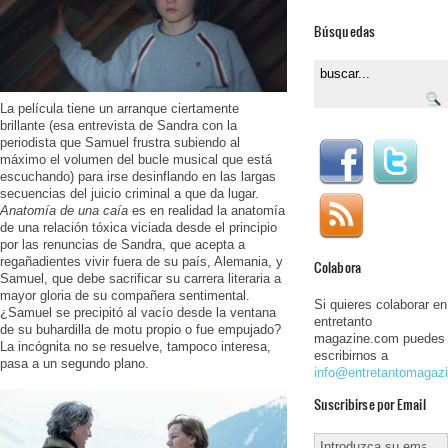
Búsquedas
La película tiene un arranque ciertamente
brillante (esa entrevista de Sandra con la
periodista que Samuel frustra subiendo al
máximo el volumen del bucle musical que está
escuchando) para irse desinflando en las largas
secuencias del juicio criminal a que da lugar.
Anatomía de una caía
es en realidad la anatomía
de una relación tóxica viciada desde el principio
por las renuncias de Sandra, que acepta a
regañadientes vivir fuera de su país, Alemania, y
Colabora
Samuel, que debe sacrificar su carrera literaria a
mayor gloria de su compañera sentimental.
Si quieres colaborar en
¿Samuel se precipitó al vacío desde la ventana
entretanto
de su buhardilla de motu propio o fue empujado?
magazine.com puedes
La incógnita no se resuelve, tampoco interesa,
escribirnos a
pasa a un segundo plano.
info@entretantomagaz
Suscribirse por Email