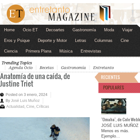
Home
Ocio ET
Decoartes
Gastronomía
Moda
Viajar
Eros y Psique
Deporte y Motor
Letras
Columnas
Cine
Ciencia
Primera Plana
Música
Entrevistas
Trending Topics
Agenda Ocio
Recetas
Gastronomía
Entretanto
Anatomía de una caída, de
RECIENTES
Justine Triet
POPULARES
Posted on 3 enero, 2024
By
José Luis Muñoz
Actualidad
,
Cine
,
Críticas
"Omaha", de Cole Webl
JOSÉ LUIS MUÑOZ
Menos es más.
Ejemplo…