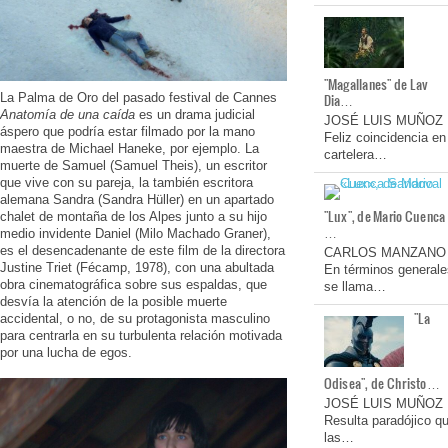
"Magallanes" de Lav
Dia…
La Palma de Oro del pasado festival de Cannes
Anatomía de una caída
es un drama judicial
JOSÉ LUIS MUÑOZ
áspero que podría estar filmado por la mano
Feliz coincidencia en
maestra de Michael Haneke, por ejemplo. La
cartelera…
muerte de Samuel (Samuel Theis), un escritor
que vive con su pareja, la también escritora
alemana Sandra (Sandra Hüller) en un apartado
"Lux", de Mario Cuenca
chalet de montaña de los Alpes junto a su hijo
…
medio invidente Daniel (Milo Machado Graner),
es el desencadenante de este film de la directora
CARLOS MANZANO
Justine Triet (Fécamp, 1978), con una abultada
En términos generale
obra cinematográfica sobre sus espaldas, que
se llama…
desvía la atención de la posible muerte
"La
accidental, o no, de su protagonista masculino
para centrarla en su turbulenta relación motivada
por una lucha de egos.
Odisea", de Christo…
JOSÉ LUIS MUÑOZ
Resulta paradójico q
las…