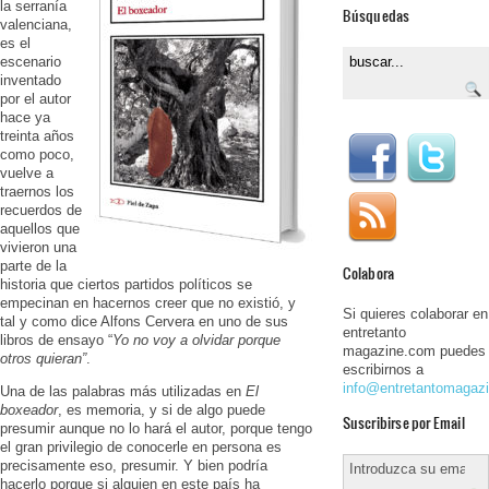
la serranía
Búsquedas
valenciana,
es el
escenario
inventado
por el autor
hace ya
treinta años
como poco,
vuelve a
traernos los
recuerdos de
aquellos que
vivieron una
parte de la
Colabora
historia que ciertos partidos políticos se
empecinan en hacernos creer que no existió, y
Si quieres colaborar en
tal y como dice Alfons Cervera en uno de sus
entretanto
libros de ensayo “
Yo no voy a olvidar porque
magazine.com puedes
otros quieran”
.
escribirnos a
info@entretantomagaz
Una de las palabras más utilizadas en
El
boxeador
, es memoria, y si de algo puede
Suscribirse por Email
presumir aunque no lo hará el autor, porque tengo
el gran privilegio de conocerle en persona es
precisamente eso, presumir. Y bien podría
hacerlo porque si alguien en este país ha