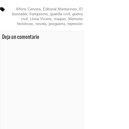
Alfons Cervera
,
Editorial Montesinos
,
El
boxeador
,
franquismo
,
guardia civil
,
guerra
civil
,
Lluna Vicens
,
maquis
,
Memoria
históricas
,
novela
,
posguerra
,
represión
Deja un comentario