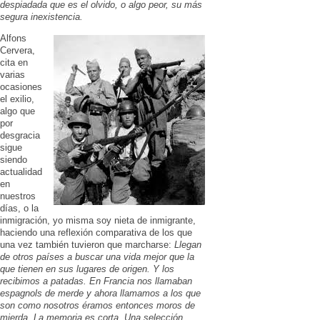
despiadada que es el olvido, o algo peor, su más
segura inexistencia.
Alfons
Cervera,
cita en
varias
ocasiones
el exilio,
algo que
por
desgracia
sigue
siendo
actualidad
en
nuestros
días, o la
inmigración, yo misma soy nieta de inmigrante,
haciendo una reflexión comparativa de los que
una vez también tuvieron que marcharse:
Llegan
de otros países a buscar una vida mejor que la
que tienen en sus lugares de origen. Y los
recibimos a patadas. En Francia nos llamaban
espagnols de merde y ahora llamamos a los que
son como nosotros éramos entonces moros de
mierda. La memoria es corta. Una selección