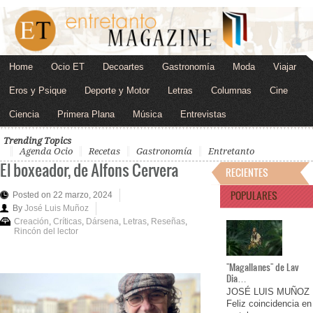
Home
Ocio ET
Decoartes
Gastronomía
Moda
Viajar
Eros y Psique
Deporte y Motor
Letras
Columnas
Cine
Ciencia
Primera Plana
Música
Entrevistas
Trending Topics
Agenda Ocio
Recetas
Gastronomía
Entretanto
El boxeador, de Alfons Cervera
RECIENTES
POPULARES
Posted on 22 marzo, 2024
By
José Luis Muñoz
Creación
,
Críticas
,
Dársena
,
Letras
,
Reseñas
,
Rincón del lector
"Magallanes" de Lav
Dia…
JOSÉ LUIS MUÑOZ
Feliz coincidencia en