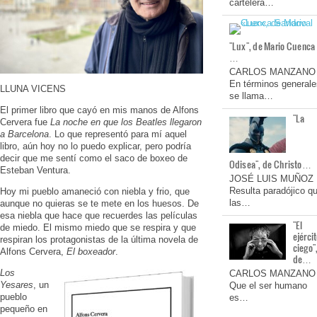
cartelera…
"Lux", de Mario Cuenca
…
CARLOS MANZANO
En términos generale
LLUNA VICENS
se llama…
El primer libro que cayó en mis manos de Alfons
"La
Cervera fue
La noche en que los Beatles llegaron
a Barcelona
. Lo que representó para mí aquel
libro, aún hoy no lo puedo explicar, pero podría
decir que me sentí como el saco de boxeo de
Odisea", de Christo…
Esteban Ventura.
JOSÉ LUIS MUÑOZ
Resulta paradójico q
Hoy mi pueblo amaneció con niebla y frio, que
las…
aunque no quieras se te mete en los huesos. De
esa niebla que hace que recuerdes las películas
"El
de miedo. El mismo miedo que se respira y que
ejérci
respiran los protagonistas de la última novela de
ciego"
Alfons Cervera,
El boxeador
.
de…
Los
CARLOS MANZANO
Yesares
, un
Que el ser humano
pueblo
es…
pequeño en