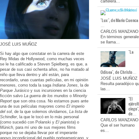
cartelera…
"Lux", de Mario Cuenca
…
CARLOS MANZANO
En términos generale
se llama…
JOSÉ LUIS MUÑOZ
"La
Si hay algo que constatar en la carrera de este
Rey Midas de Hollywood, como muchas veces
se le ha calificado a Steven Spielberg, es que, a
pesar de sus casi ochenta años, no ha matado al
Odisea", de Christo…
niño que lleva dentro y ahí están, para
JOSÉ LUIS MUÑOZ
recordarlo, unas cuantas películas, en mi opinión
Resulta paradójico q
menores, como toda la saga
Indiana Jones
, la de
las…
Parque Jurásico
y sus incursiones en la ciencia
ficción salvo
La guerra de los mundos
o
Minority
"El
Report
que son otra cosa. No estamos pues ante
ejérci
una de sus películas mayores como
El imperio
ciego"
del sol
, de la que solemos olvidarnos,
La lista de
de…
Schindler
, la que le tocó en lo más personal
CARLOS MANZANO
(como sucedió con Polanski y
El pianista
) o
Que el ser humano
Múnich
, para mí uno de sus mejores films
es…
porque no se dejaba llevar por el imperante
apoyo incondicional del pueblo norteamericano, y