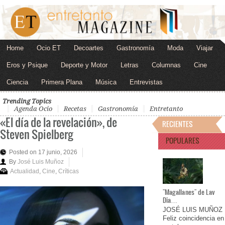
Home
Ocio ET
Decoartes
Gastronomía
Moda
Viajar
Eros y Psique
Deporte y Motor
Letras
Columnas
Cine
Ciencia
Primera Plana
Música
Entrevistas
Trending Topics
Agenda Ocio
Recetas
Gastronomía
Entretanto
«El día de la revelación», de
RECIENTES
Steven Spielberg
POPULARES
Posted on 17 junio, 2026
By
José Luis Muñoz
Actualidad
,
Cine
,
Críticas
"Magallanes" de Lav
Dia…
JOSÉ LUIS MUÑOZ
Feliz coincidencia en