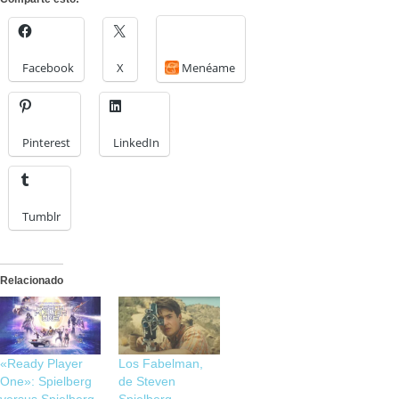
Facebook
X
Menéame
Pinterest
LinkedIn
Tumblr
Relacionado
«Ready Player
Los Fabelman,
One»: Spielberg
de Steven
versus Spielberg
Spielberg