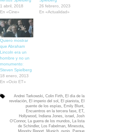
1 abril, 2018
26 febrero, 2023
En «Cine»
En «Actualidad»
Quiero mostrar
que Abraham
Lincoln era un
hombre y no un
monumento:
Steven Spielberg
18 enero, 2013
En «Ocio ET»
Andrei Tarkowski
,
Colin Firth
,
El día de la
revelación
,
El imperio del sol
,
El pianista
,
El
puente de los espías
,
Emily Blunt
,
Encuentros en la tercera fase
,
ET
,
Hollywood
,
Indiana Jones
,
israel
,
Josh
O’Connor
,
La guerra de los mundos
,
La lista
de Schindler
,
Los Fabelman
,
Minesota
,
Minority Report
,
Munich
,
ovnis
,
Parque