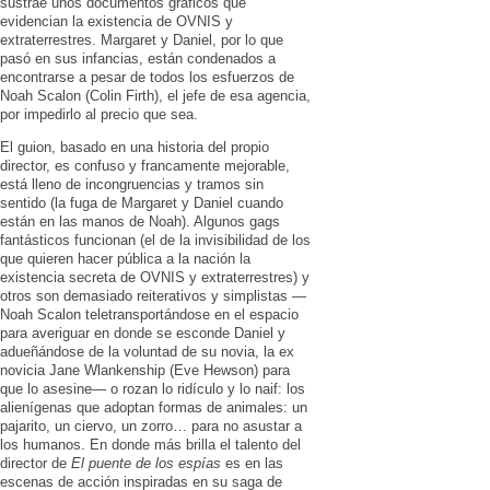
sustrae unos documentos gráficos que
evidencian la existencia de OVNIS y
extraterrestres. Margaret y Daniel, por lo que
pasó en sus infancias, están condenados a
encontrarse a pesar de todos los esfuerzos de
Noah Scalon (Colin Firth), el jefe de esa agencia,
por impedirlo al precio que sea.
El guion, basado en una historia del propio
director, es confuso y francamente mejorable,
está lleno de incongruencias y tramos sin
sentido (la fuga de Margaret y Daniel cuando
están en las manos de Noah). Algunos gags
fantásticos funcionan (el de la invisibilidad de los
que quieren hacer pública a la nación la
existencia secreta de OVNIS y extraterrestres) y
otros son demasiado reiterativos y simplistas —
Noah Scalon teletransportándose en el espacio
para averiguar en donde se esconde Daniel y
adueñándose de la voluntad de su novia, la ex
novicia Jane Wlankenship (Eve Hewson) para
que lo asesine— o rozan lo ridículo y lo naif: los
alienígenas que adoptan formas de animales: un
pajarito, un ciervo, un zorro… para no asustar a
los humanos. En donde más brilla el talento del
director de
El puente de los espías
es en las
escenas de acción inspiradas en su saga de