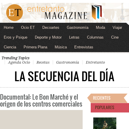
Home
Ocio ET
Decoartes
Gastronomía
Moda
Viajar
Eros y Psique
Deporte y Motor
Letras
Columnas
Cine
Ciencia
Primera Plana
Música
Entrevistas
Trending Topics
Agenda Ocio
Recetas
Gastronomía
Entretanto
LA SECUENCIA DEL DÍA
Documental: Le Bon Marché y el
RECIENTES
origen de los centros comerciales
POPULARES