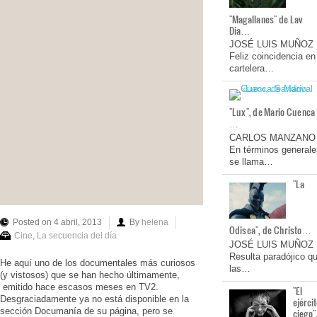
"Magallanes" de Lav
Dia…
JOSÉ LUIS MUÑOZ
Feliz coincidencia en
cartelera…
"Lux", de Mario Cuenca
…
CARLOS MANZANO
En términos generale
se llama…
"La
Posted on 4 abril, 2013
By
helena
Odisea", de Christo…
Cine
,
La secuencia del día
JOSÉ LUIS MUÑOZ
Resulta paradójico q
He aquí uno de los documentales más curiosos
las…
(y vistosos) que se han hecho últimamente,
emitido hace escasos meses en TV2.
"El
Desgraciadamente ya no está disponible en la
ejérci
sección Documanía de su página, pero se
ciego"