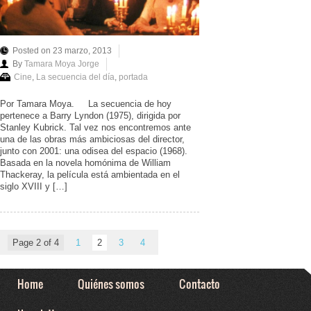
Posted on 23 marzo, 2013
By
Tamara Moya Jorge
Cine
,
La secuencia del día
,
portada
Por Tamara Moya. La secuencia de hoy
pertenece a Barry Lyndon (1975), dirigida por
Stanley Kubrick. Tal vez nos encontremos ante
una de las obras más ambiciosas del director,
junto con 2001: una odisea del espacio (1968).
Basada en la novela homónima de William
Thackeray, la película está ambientada en el
siglo XVIII y […]
Page 2 of 4
1
2
3
4
Home
Quiénes somos
Contacto