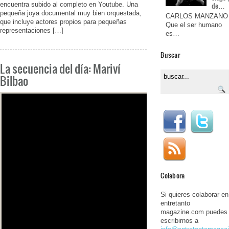
encuentra subido al completo en Youtube. Una
de…
pequeña joya documental muy bien orquestada,
CARLOS MANZANO
que incluye actores propios para pequeñas
Que el ser humano
representaciones […]
es…
Buscar
La secuencia del día: Mariví
Bilbao
Colabora
Si quieres colaborar en
entretanto
magazine.com puedes
escribirnos a