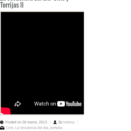
Torrijas II
Posted on 28 marzo, 2013
By
helena
Cine
,
La secuencia del día
,
portada