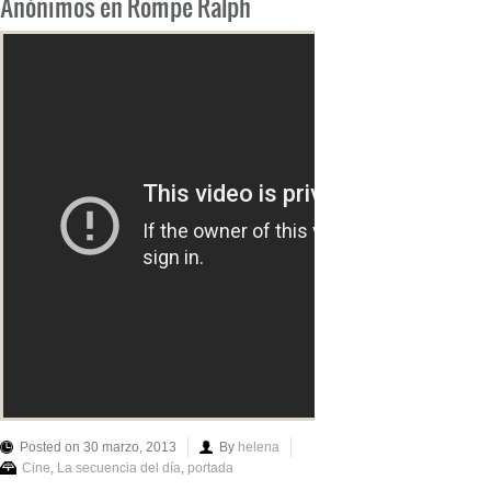
Anónimos en Rompe Ralph
Posted on 30 marzo, 2013
By
helena
Cine
,
La secuencia del día
,
portada