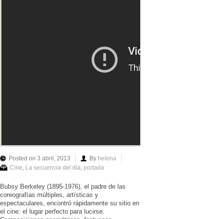
Posted on 3 abril, 2013
By
helena
Cine
,
La secuencia del día
,
portada
Bubsy Berkeley (1895-1976), el padre de las
coreografías múltiples, artísticas y
espectaculares, encontró rápidamente su sitio en
el cine: el lugar perfecto para lucirse.