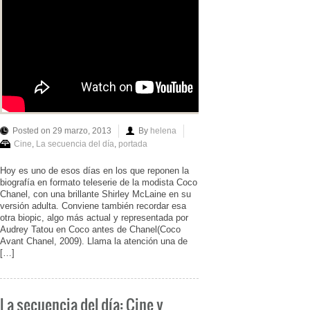
Posted on 29 marzo, 2013
By
helena
Cine
,
La secuencia del día
,
portada
Hoy es uno de esos días en los que reponen la
biografía en formato teleserie de la modista Coco
Chanel, con una brillante Shirley McLaine en su
versión adulta. Conviene también recordar esa
otra biopic, algo más actual y representada por
Audrey Tatou en Coco antes de Chanel(Coco
Avant Chanel, 2009). Llama la atención una de
[…]
La secuencia del día: Cine y