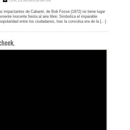
Cine
,
La secuencia del día
s impactantes de Cabaret, de Bob Fosse (1972) no tiene lugar
emente inocente fiesta al aire libre: Simboliza el imparable
popularidad entre los ciudadanos, tras la convulsa era de la […]
cheek.