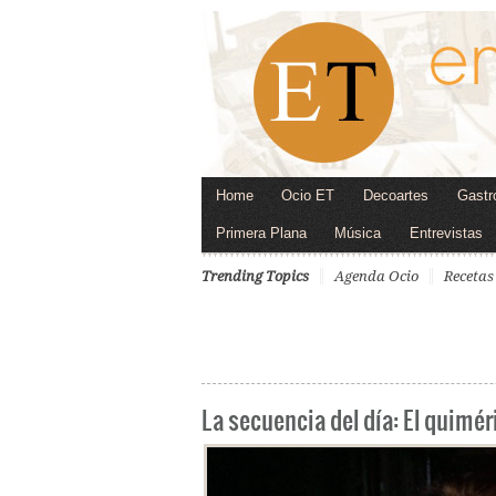
Home
Ocio ET
Decoartes
Gastr
Primera Plana
Música
Entrevistas
Trending Topics
Agenda Ocio
Recetas
La secuencia del día: El quimér