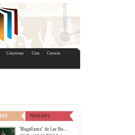
Columnas
Cine
Ciencia
NTES
POPULARES
"Magallanes" de Lav Dia…