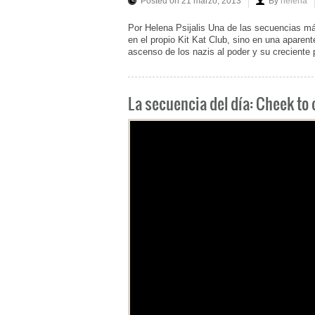
Posted on 21 marzo, 2013
By
helena
Por Helena Psijalis Una de las secuencias má
en el propio Kit Kat Club, sino en una aparent
ascenso de los nazis al poder y su creciente 
La secuencia del día: Cheek to 