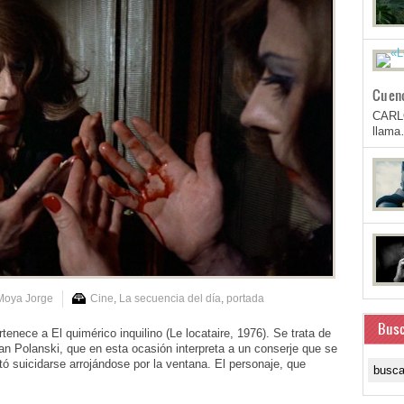
Cuen
CARL
llam
Moya Jorge
Cine
,
La secuencia del día
,
portada
Busc
ece a El quimérico inquilino (Le locataire, 1976). Se trata de
an Polanski, que en esta ocasión interpreta a un conserje que se
ntó suicidarse arrojándose por la ventana. El personaje, que