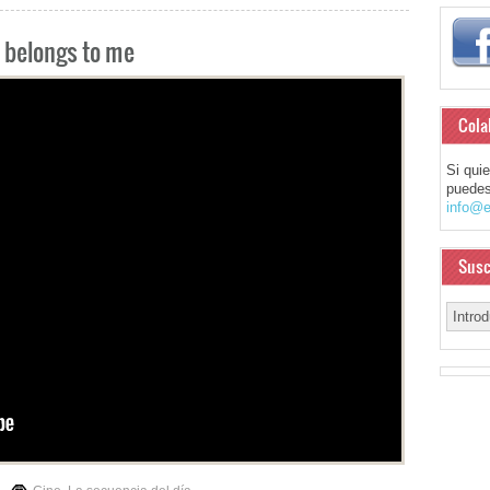
 belongs to me
Cola
Si qui
puedes
info@e
Susc