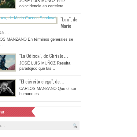
JOSÉ LUIS MUÑOZ Feliz
coincidencia en cartelera…
"Lux", de
Mario
ca …
OS MANZANO En términos generales se
a…
"La Odisea", de Christo…
JOSÉ LUIS MUÑOZ Resulta
paradójico que las…
"El ejército ciego", de…
CARLOS MANZANO Que el ser
humano es…
ar