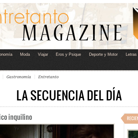
onomía
Moda
Viajar
Eros y Psique
Deporte y Motor
Letras
Gastronomía
Entretanto
LA SECUENCIA DEL DÍA
ico inquilino
RECIE