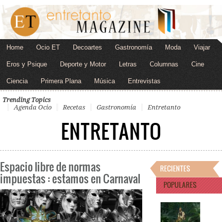
Home
Ocio ET
Decoartes
Gastronomía
Moda
Viajar
Eros y Psique
Deporte y Motor
Letras
Columnas
Cine
Ciencia
Primera Plana
Música
Entrevistas
Trending Topics
Agenda Ocio
Recetas
Gastronomía
Entretanto
ENTRETANTO
Espacio libre de normas
RECIENTES
impuestas : estamos en Carnaval
POPULARES