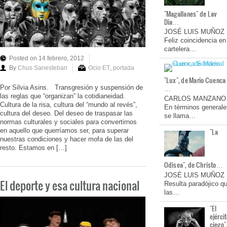
"Magallanes" de Lav
Dia…
JOSÉ LUIS MUÑOZ
Feliz coincidencia en
cartelera…
Posted on 14 febrero, 2012
By
Chus Sanesteban
Ocio ET
,
portada
"Lux", de Mario Cuenca
…
Por Silvia Asins. Transgresión y suspensión de
las reglas que “organizan” la cotidianeidad.
CARLOS MANZANO
Cultura de la risa, cultura del “mundo al revés”,
En términos generale
cultura del deseo. Del deseo de traspasar las
se llama…
normas culturales y sociales para convertirnos
en aquello que querríamos ser, para superar
"La
nuestras condiciones y hacer mofa de las del
resto. Estamos en […]
Odisea", de Christo…
JOSÉ LUIS MUÑOZ
El deporte y esa cultura nacional
Resulta paradójico q
las…
"El
ejérci
ciego"