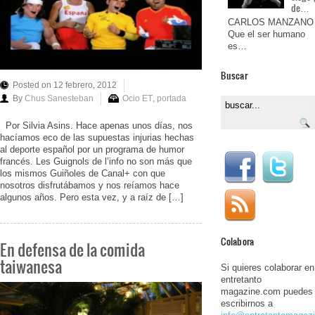
de…
CARLOS MANZANO
Que el ser humano
es…
Buscar
Posted on 12 febrero, 2012
By
Chus Sanesteban
Ocio ET
,
portada
Por Silvia Asins. Hace apenas unos días, nos
hacíamos eco de las supuestas injurias hechas
al deporte español por un programa de humor
francés. Les Guignols de l’info no son más que
los mismos Guiñoles de Canal+ con que
nosotros disfrutábamos y nos reíamos hace
algunos años. Pero esta vez, y a raíz de […]
Colabora
En defensa de la comida
taiwanesa
Si quieres colaborar en
entretanto
magazine.com puedes
escribirnos a