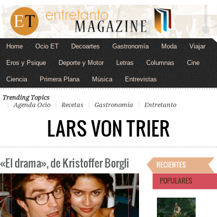
Home
Ocio ET
Decoartes
Gastronomía
Moda
Viajar
Eros y Psique
Deporte y Motor
Letras
Columnas
Cine
Ciencia
Primera Plana
Música
Entrevistas
Trending Topics
Agenda Ocio
Recetas
Gastronomía
Entretanto
LARS VON TRIER
«El drama», de Kristoffer Borgli
RECIENTES
POPULARES