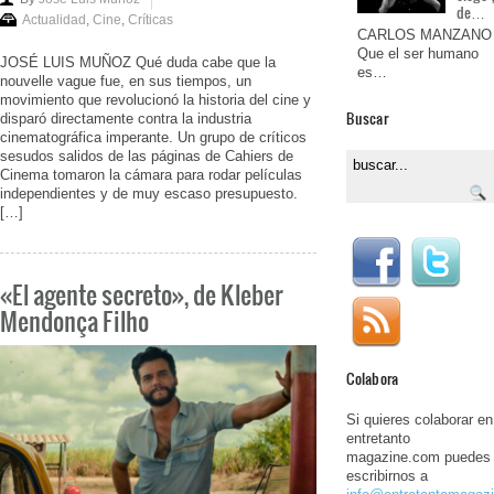
de…
Actualidad
,
Cine
,
Críticas
CARLOS MANZANO
Que el ser humano
JOSÉ LUIS MUÑOZ Qué duda cabe que la
es…
nouvelle vague fue, en sus tiempos, un
movimiento que revolucionó la historia del cine y
Buscar
disparó directamente contra la industria
cinematográfica imperante. Un grupo de críticos
sesudos salidos de las páginas de Cahiers de
Cinema tomaron la cámara para rodar películas
independientes y de muy escaso presupuesto.
[…]
«El agente secreto», de Kleber
Mendonça Filho
Colabora
Si quieres colaborar en
entretanto
magazine.com puedes
escribirnos a