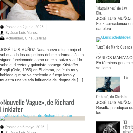
"Magallanes" de Lav
Dia…
JOSÉ LUIS MUÑOZ
Feliz coincidencia en
Posted on 2 junio, 2026
cartelera…
By
José Luis Muñoz
Actualidad
,
Cine
,
Críticas
"Lux", de Mario Cuenca
JOSÉ LUIS MUÑOZ Nada nuevo reluce bajo el
…
sol cuando los arquetipos del melodrama clásico
CARLOS MANZANO
siguen funcionando como un reloj suizo y así lo
En términos generale
sabe el director y guionista noruego Kristoffer
se llama…
Borgli (Oslo, 1985) en El drama, película muy
hablada que se va cociendo a fuego lento y
"La
muestra una velada influencia del dogma de […]
Odisea", de Christo…
«Nouvelle Vague», de Richard
JOSÉ LUIS MUÑOZ
Linklater
Resulta paradójico q
las…
"El
ejérci
Posted on 6 mayo, 2026
ciego"
By
José Luis Muñoz