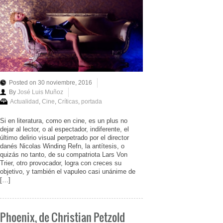
Posted on 30 noviembre, 2016
By
José Luis Muñoz
Actualidad
,
Cine
,
Críticas
,
portada
Si en literatura, como en cine, es un plus no
dejar al lector, o al espectador, indiferente, el
último delirio visual perpetrado por el director
danés Nicolas Winding Refn, la antítesis, o
quizás no tanto, de su compatriota Lars Von
Trier, otro provocador, logra con creces su
objetivo, y también el vapuleo casi unánime de
[…]
Phoenix, de Christian Petzold