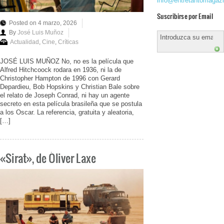
info@entretantomagaz
Suscribirse por Email
Posted on 4 marzo, 2026
By
José Luis Muñoz
Actualidad
,
Cine
,
Críticas
JOSÉ LUIS MUÑOZ No, no es la película que
Alfred Hitchcoock rodara en 1936, ni la de
Christopher Hampton de 1996 con Gerard
Depardieu, Bob Hopskins y Christian Bale sobre
el relato de Joseph Conrad, ni hay un agente
secreto en esta película brasileña que se postula
a los Oscar. La referencia, gratuita y aleatoria,
[…]
«Sirat», de Óliver Laxe