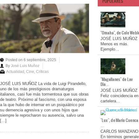
POPULARES
"Omaha", de Cole Webl
JOSÉ LUIS MUÑOZ
Menos es más.
Ejemplo…
Posted on 6 septiembre, 2025
By
José Luis Muñoz
Actualidad
,
Cine
,
Críticas
"Magallanes" de Lav
Dia…
JOSÉ LUIS MUÑOZ La vida de Luigi Pirandello,
uno de los más prestigiosos dramaturgos
JOSÉ LUIS MUÑOZ
italianos, casi fue más tormentosa que sus obras
Feliz coincidencia en
de teatro. Próximo al fascismo, con una esposa
cartelera…
a la que hubo de internar en un psiquiátrico por
su demencia agresiva y con unos hijos que
siempre le reprocharon su ausencia, salvo una
"Lux", de Mario Cuenca
[…]
…
CARLOS MANZANO
En términos generale