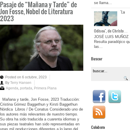
Pasaje de “Mañana y Tarde” de
se llama…
Jon Fosse, Nobel de Literatura
"La
2023
Odisea", de Christo…
JOSÉ LUIS MUÑOZ
Resulta paradójico q
las…
Buscar
Posted on 6 octubre, 2023
By
Terry Hansen
Agenda
,
portada
,
Primera Plana
Mañana y tarde, Jon Fosse, 2023 Traducción:
Cristina Gómez Baggethun y Kirsti Baggethun
Nórdica Libros / De Conatus Considerado uno de
los autores más relevantes de nuestro tiempo.
Su obra ha sido traducida a cuarenta idiomas y
sus piezas teatrales han sido representadas en
Colabora
unas mil producciones diferentes a lo largo del