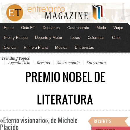
Home
Ocio ET
Decoartes
Gastronomía
Moda
Viajar
Eros y Psique
Deporte y Motor
Letras
Columnas
Cine
Ciencia
Primera Plana
Música
Entrevistas
Trending Topics
Agenda Ocio
Recetas
Gastronomía
Entretanto
PREMIO NOBEL DE
LITERATURA
«Eterno visionario», de Michele
RECIENTES
Placido