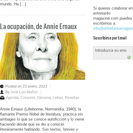
mundo. Ha […]
Si quieres colaborar en
entretanto
magazine.com puedes
escribirnos a
La ocupación, de Annie Ernaux
info@entretantomagaz
Suscribirse por Email
Posted on 23 enero, 2023
By
José Luis Muñoz
Agenda
,
Creación
,
Dársena
,
Letras
,
Reseñas
Annie Ernaux (Lillebonne, Normandía, 1940), la
flamante Premio Nobel de literatura, practica sin
ambages lo que se conoce autoficción y lo viene
haciendo desde que se dio a conocer
literariamente hablando. Sus textos, breves y