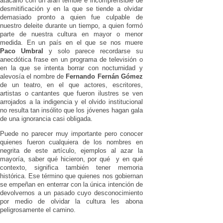
atacarlo con un afán terrible e incomprensible de
desmitificación y en la que se tiende a olvidar
demasiado pronto a quien fue culpable de
nuestro deleite durante un tiempo, a quien formó
parte de nuestra cultura en mayor o menor
medida. En un país en el que se nos muere
Paco Umbral
y solo parece recordarse su
anecdótica frase en un programa de televisión o
en la que se intenta borrar con nocturnidad y
alevosía el nombre de
Fernando Fernán Gómez
de un teatro, en el que actores, escritores,
artistas o cantantes que fueron ilustres se ven
arrojados a la indigencia y el olvido institucional
no resulta tan insólito que los jóvenes hagan gala
de una ignorancia casi obligada.
Puede no parecer muy importante pero conocer
quienes fueron cualquiera de los nombres en
negrita de este artículo, ejemplos al azar la
mayoría, saber qué hicieron, por qué y en qué
contexto, significa también tener memoria
histórica. Ese término que quienes nos gobiernan
se empeñan en enterrar con la única intención de
devolvernos a un pasado cuyo desconocimiento
por medio de olvidar la cultura les abona
peligrosamente el camino.