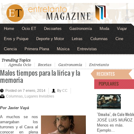
Home
Ocio ET
Decoartes
Gastronomía
Moda
Viajar
Eros y Psique
Deporte y Motor
Letras
Columnas
Cine
Ciencia
Primera Plana
Música
Entrevistas
Trending Topics
Agenda Ocio
Recetas
Gastronomía
Entretanto
Malos tiempos para la lírica y la
RECIENTES
memoria
POPULARES
Posted on 7 enero, 2014
By
CC
Columnas
,
Lugares Invisibles
Por Javier Vayá
"Omaha", de Cole Webl
A muchos se nos
JOSÉ LUIS MUÑOZ
amargaban los
Menos es más.
turrones y el Cava al
Ejemplo…
conocer en plena