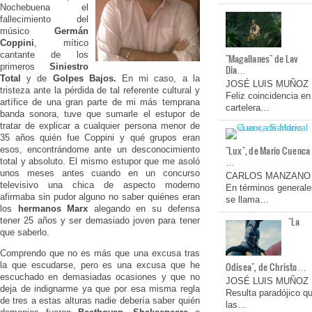
Nochebuena el
fallecimiento del
músico
Germán
Coppini
, mítico
cantante de los
"Magallanes" de Lav
primeros
Siniestro
Dia…
Total
y de
Golpes Bajos.
En mi caso, a la
JOSÉ LUIS MUÑOZ
tristeza ante la pérdida de tal referente cultural y
Feliz coincidencia en
artífice de una gran parte de mi más temprana
cartelera…
banda sonora, tuve que sumarle el estupor de
tratar de explicar a cualquier persona menor de
35 años quién fue Coppini y qué grupos eran
"Lux", de Mario Cuenca
esos, encontrándome ante un desconocimiento
…
total y absoluto. El mismo estupor que me asoló
unos meses antes cuando en un concurso
CARLOS MANZANO
televisivo una chica de aspecto moderno
En términos generale
afirmaba sin pudor alguno no saber quiénes eran
se llama…
los
hermanos Marx
alegando en su defensa
"La
tener 25 años y ser demasiado joven para tener
que saberlo.
Comprendo que no es más que una excusa tras
la que escudarse, pero es una excusa que he
Odisea", de Christo…
escuchado en demasiadas ocasiones y que no
JOSÉ LUIS MUÑOZ
deja de indignarme ya que por esa misma regla
Resulta paradójico q
de tres a estas alturas nadie debería saber quién
las…