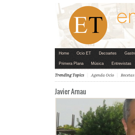
Home
Ocio ET
Decoartes
Gastr
Primera Plana
Música
Entrevistas
Trending Topics
Agenda Ocio
Recetas
Javier Arnau