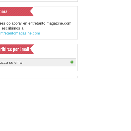
bora
eres colaborar en entretanto magazine.com
 escribirnos a
ntretantomagazine.com
ribirse por Email