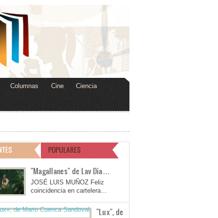
Columnas
Cine
Ciencia
NTES
POPULARES
"Magallanes" de Lav Dia…
JOSÉ LUIS MUÑOZ Feliz
coincidencia en cartelera…
"Lux", de