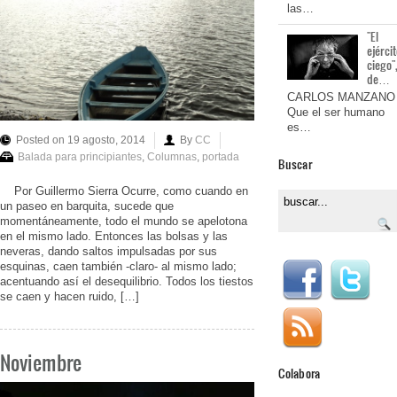
las…
"El
ejérci
ciego"
de…
CARLOS MANZANO
Que el ser humano
es…
Posted on 19 agosto, 2014
By
CC
Balada para principiantes
,
Columnas
,
portada
Buscar
Por Guillermo Sierra Ocurre, como cuando en
un paseo en barquita, sucede que
momentáneamente, todo el mundo se apelotona
en el mismo lado. Entonces las bolsas y las
neveras, dando saltos impulsadas por sus
esquinas, caen también -claro- al mismo lado;
acentuando así el desequilibrio. Todos los tiestos
se caen y hacen ruido, […]
Noviembre
Colabora