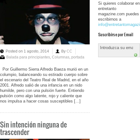
Si quieres colaborar en
entretanto
magazine.com puedes
escribirnos a
info@entretantomagaz
Suscribirse por Email
Posted on 1 agosto, 2014
By
CC
Balada para principiantes
,
Columnas
,
portada
Por Guillermo Sierra Alfredo Baeza murió en un
columpio, balanceando su estirado cuerpo sobre
el escenario del Teatro Real de Madrid, en el año
2001. Alfredo salió de una infancia en un nido
humilde, pero con una pulsión fuerte. Entiendo
pulsión como algo latente, rojo y caliente que
nos impulsa a hacer cosas susceptibles […]
Sin intención ninguna de
trascender