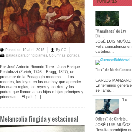
POPULARES
"Magallanes" de Lav
Dia…
JOSÉ LUIS MUÑOZ
Feliz coincidencia en
Posted on 19 abril, 2015
By
CC
cartelera…
Balada para principiantes
,
Columnas
,
portada
Por José Antonio Ricondo Torre Juan Enrique
"Lux", de Mario Cuenca
Pestalozzi (Zurich, 1746 – Brugg, 1827); un
…
precursor de la Pedagogía moderna. Los
CARLOS MANZANO
recortes, las leyes en las que hay que aprender
En términos generale
las cuatro reglas, los reyes y los ríos, y los
se llama…
padres que llaman a sus hijos e hijas príncipes y
princesas… El país […]
"La
Melancolía fingida y estacional
Odisea", de Christo…
JOSÉ LUIS MUÑOZ
Resulta paradójico q