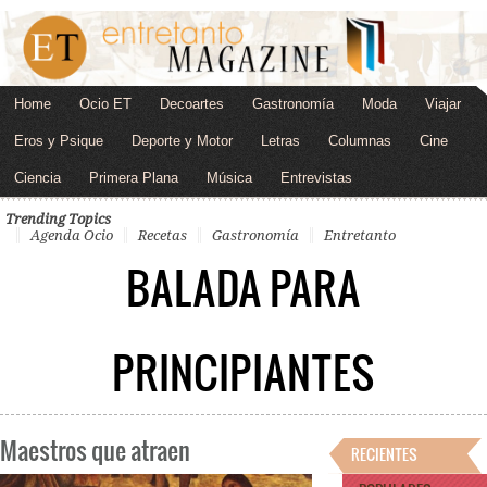
Home
Ocio ET
Decoartes
Gastronomía
Moda
Viajar
Eros y Psique
Deporte y Motor
Letras
Columnas
Cine
Ciencia
Primera Plana
Música
Entrevistas
Trending Topics
Agenda Ocio
Recetas
Gastronomía
Entretanto
BALADA PARA
PRINCIPIANTES
Maestros que atraen
RECIENTES