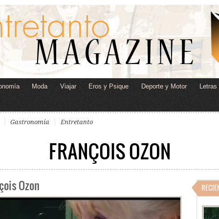
onomía
Moda
Viajar
Eros y Psique
Deporte y Motor
Letras
Gastronomía
Entretanto
FRANÇOIS OZON
nçois Ozon
RECIE