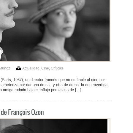
 Muñoz
Actualidad
,
Cine
,
Críticas
(París, 1967), un director francés que no es fiable al cien por
caracteriza por dar una de cal y otra de arena: la controvertida
 amiga rodada bajo el influjo pernicioso de […]
o de François Ozon