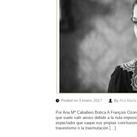
Posted on 3 enero, 2017
By
Ana María
Por Ana Mª Caballero Botica A François Ozon
que suele salir airoso debido a la nula imposi
espectador que saque sus propias conclusione
travestismo o la trasmutación […]