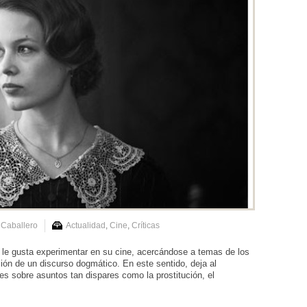
 Caballero
Actualidad
,
Cine
,
Críticas
 le gusta experimentar en su cine, acercándose a temas de los
ción de un discurso dogmático. En este sentido, deja al
s sobre asuntos tan dispares como la prostitución, el