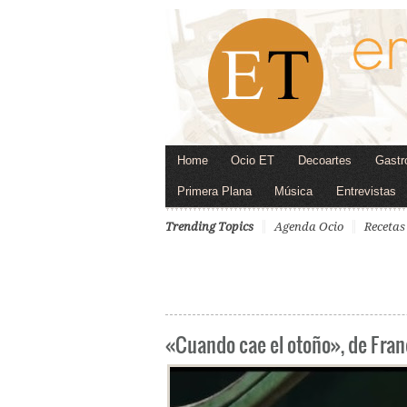
Home
Ocio ET
Decoartes
Gastr
Primera Plana
Música
Entrevistas
Trending Topics
Agenda Ocio
Recetas
«Cuando cae el otoño», de Fra