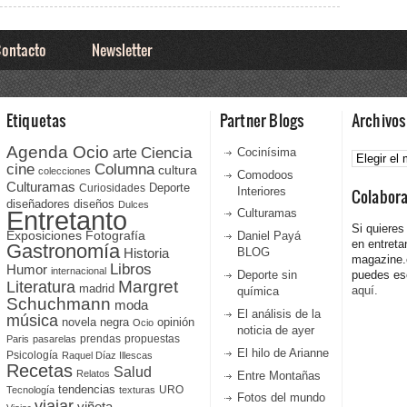
ontacto
Newsletter
Etiquetas
Partner Blogs
Archivos
Agenda Ocio
Ciencia
Archivos
arte
Cocinísima
cine
Columna
cultura
colecciones
Comodoos
Culturamas
Curiosidades
Deporte
Interiores
Colabor
diseñadores
diseños
Dulces
Entretanto
Culturamas
Si quieres
Fotografía
Exposiciones
Daniel Payá
en entreta
Gastronomía
Historia
BLOG
magazine
Libros
Humor
internacional
Deporte sin
puedes esc
Literatura
Margret
madrid
aquí.
química
Schuchmann
moda
El análisis de la
música
novela negra
opinión
Ocio
noticia de ayer
prendas
propuestas
Paris
pasarelas
El hilo de Arianne
Psicología
Raquel Díaz Illescas
Recetas
Salud
Relatos
Entre Montañas
tendencias
URO
Tecnología
texturas
Fotos del mundo
viajar
viñeta