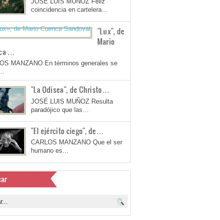
JOSÉ LUIS MUÑOZ Feliz
coincidencia en cartelera…
"Lux", de
Mario
ca …
OS MANZANO En términos generales se
a…
"La Odisea", de Christo…
JOSÉ LUIS MUÑOZ Resulta
paradójico que las…
"El ejército ciego", de…
CARLOS MANZANO Que el ser
humano es…
ar