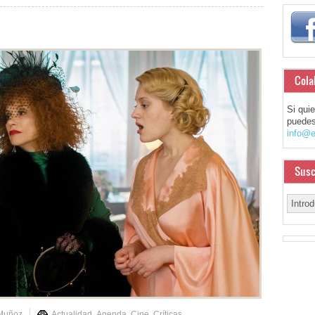
Cola
Si qui
puedes
info@e
Susc
 Muñoz
Actualidad
,
Agenda
,
Cine
,
Críticas