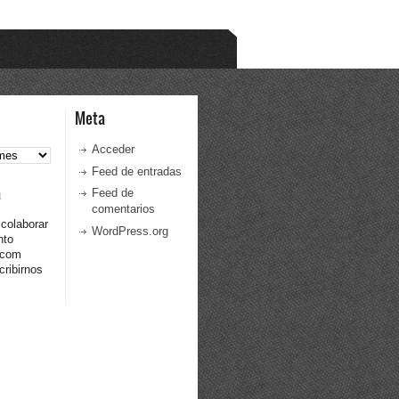
Meta
Acceder
Feed de entradas
a
Feed de
comentarios
 colaborar
WordPress.org
nto
.com
ribirnos