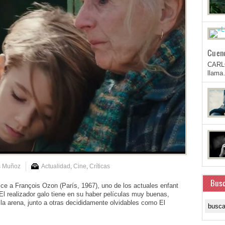
Cuen
CARL
llam
s Muñoz
Actualidad
,
Cine
,
Críticas
Busc
 a François Ozon (París, 1967), uno de los actuales enfant
. El realizador galo tiene en su haber películas muy buenas,
la arena, junto a otras decididamente olvidables como El