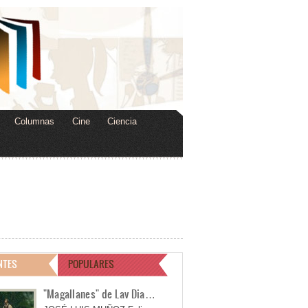
Columnas
Cine
Ciencia
NTES
POPULARES
"Magallanes" de Lav Dia…