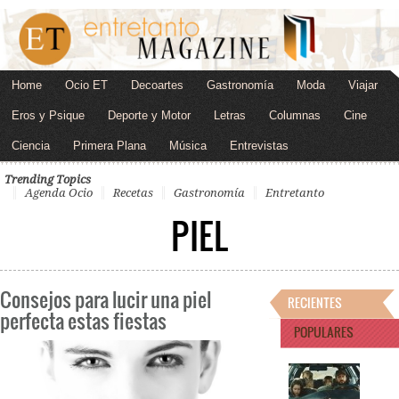
Home
Ocio ET
Decoartes
Gastronomía
Moda
Viajar
Eros y Psique
Deporte y Motor
Letras
Columnas
Cine
Ciencia
Primera Plana
Música
Entrevistas
Trending Topics
Agenda Ocio
Recetas
Gastronomía
Entretanto
PIEL
Consejos para lucir una piel
RECIENTES
perfecta estas fiestas
POPULARES