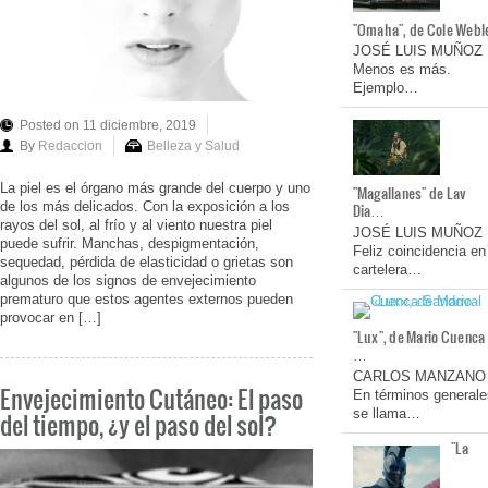
"Omaha", de Cole Webl
JOSÉ LUIS MUÑOZ
Menos es más.
Ejemplo…
Posted on 11 diciembre, 2019
By
Redaccion
Belleza y Salud
La piel es el órgano más grande del cuerpo y uno
"Magallanes" de Lav
de los más delicados. Con la exposición a los
Dia…
rayos del sol, al frío y al viento nuestra piel
JOSÉ LUIS MUÑOZ
puede sufrir. Manchas, despigmentación,
Feliz coincidencia en
sequedad, pérdida de elasticidad o grietas son
cartelera…
algunos de los signos de envejecimiento
prematuro que estos agentes externos pueden
provocar en […]
"Lux", de Mario Cuenca
…
CARLOS MANZANO
Envejecimiento Cutáneo: El paso
En términos generale
se llama…
del tiempo, ¿y el paso del sol?
"La