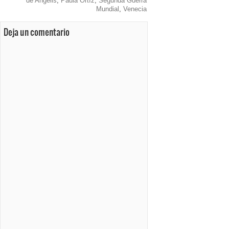
de Angelis
,
Paula Ortíz
,
Segunda Guerra
Mundial
,
Venecia
Deja un comentario