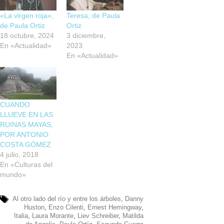
«La virgen roja»,
Teresa, de Paula
de Paula Ortiz
Ortiz
18 octubre, 2024
3 diciembre,
En «Actualidad»
2023
En «Actualidad»
CUANDO
LLUEVE EN LAS
RUINAS MAYAS,
POR ANTONIO
COSTA GÓMEZ
4 julio, 2018
En «Culturas del
mundo»
Al otro lado del río y entre los árboles
,
Danny
Huston
,
Enzo Cilenti
,
Ernest Hemingway
,
Italia
,
Laura Morante
,
Liev Schreiber
,
Matilda