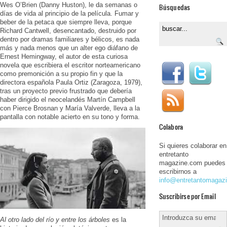
Wes O’Brien (Danny Huston), le da semanas o
Búsquedas
días de vida al principio de la película. Fumar y
beber de la petaca que siempre lleva, porque
Richard Cantwell, desencantado, destruido por
dentro por dramas familiares y bélicos, es nada
más y nada menos que un alter ego diáfano de
Ernest Hemingway, el autor de esta curiosa
novela que escribiera el escritor norteamericano
como premonición a su propio fin y que la
directora española Paula Ortiz (Zaragoza, 1979),
tras un proyecto previo frustrado que debería
haber dirigido el neocelandés Martín Campbell
con Pierce Brosnan y María Valverde, lleva a la
pantalla con notable acierto en su tono y forma.
Colabora
Si quieres colaborar en
entretanto
magazine.com puedes
escribirnos a
info@entretantomagaz
Suscribirse por Email
Al otro lado del río y entre los árboles
es la