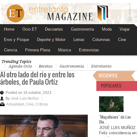
Home
Ocio ET
Decoartes
Gastronomía
Moda
Viajar
Eros y Psique
Deporte y Motor
Letras
Columnas
Cine
Ciencia
Primera Plana
Música
Entrevistas
Trending Topics
Agenda Ocio
Recetas
Gastronomía
Entretanto
Al otro lado del río y entre los
RECIENTES
árboles, de Paula Ortíz
POPULARES
Posted on 16 octubre, 2023
By
José Luis Muñoz
Actualidad
,
Cine
,
Críticas
"Magallanes" de Lav
Dia…
JOSÉ LUIS MUÑOZ
Feliz coincidencia en