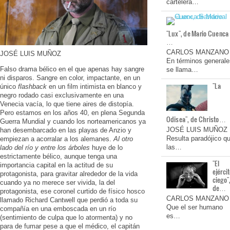
cartelera…
"Lux", de Mario Cuenca
…
CARLOS MANZANO
JOSÉ LUIS MUÑOZ
En términos generale
Falso drama bélico en el que apenas hay sangre
se llama…
ni disparos. Sangre en color, impactante, en un
"La
único
flashback
en un film intimista en blanco y
negro rodado casi exclusivamente en una
Venecia vacía, lo que tiene aires de distopía.
Pero estamos en los años 40, en plena Segunda
Odisea", de Christo…
Guerra Mundial y cuando los norteamericanos ya
JOSÉ LUIS MUÑOZ
han desembarcado en las playas de Anzio y
Resulta paradójico q
empiezan a acorralar a los alemanes.
Al otro
las…
lado del río y entre los árboles
huye de lo
estrictamente bélico, aunque tenga una
"El
importancia capital en la actitud de su
ejérci
protagonista, para gravitar alrededor de la vida
ciego"
cuando ya no merece ser vivida, la del
de…
protagonista, ese coronel curtido de físico hosco
CARLOS MANZANO
llamado Richard Cantwell que perdió a toda su
Que el ser humano
compañía en una emboscada en un río
es…
(sentimiento de culpa que lo atormenta) y no
para de fumar pese a que el médico, el capitán