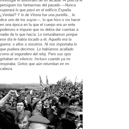
investigar el asesinato de un alcalde. Al policía le
persiguen los fantasmas del pasado —
Nunca
superará lo que pasó en el edificio España.
¿Verdad? Y lo de Vitoria fue una puntilla..,
le
dice uno de los suyos—, lo que hizo o vio hacer
en una época en la que el cuerpo era un ente
poderoso e impune que no debía dar cuentas a
nadie de lo que hacía:
Lo torturábamos porque
ese día le había tocado a él, Aquello era la
guerra: o ellos o nosotros. Ni nos importaba lo
que pudiera decirnos. Lo habíamos acallado
como al segundero del reloj. Pero sus ojos
gritaban en silencio. Incluso cuando ya no
respiraba. Gritos que aún retumban en mi
cabeza.