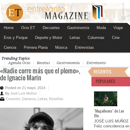
Home
Ocio ET
Decoartes
Gastronomía
Moda
Viajar
Eros y Psique
Deporte y Motor
Letras
Columnas
Cine
Ciencia
Primera Plana
Música
Entrevistas
Trending Topics
Agenda Ocio
Recetas
Gastronomía
Entretanto
«Nadie corre más que el plomo»,
RECIENTES
de Ignacio Marín
POPULARES
Posted on 21 mayo, 2024
By
José Luis Muñoz
Creación
,
Dársena
,
Letras
,
Reseñas
"Magallanes" de Lav
Dia…
JOSÉ LUIS MUÑOZ
Feliz coincidencia en