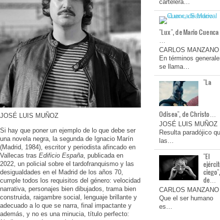
cartelera…
"Lux", de Mario Cuenca
…
CARLOS MANZANO
En términos generale
se llama…
"La
Odisea", de Christo…
JOSÉ LUIS MUÑOZ
JOSÉ LUIS MUÑOZ
Si hay que poner un ejemplo de lo que debe ser
Resulta paradójico q
una novela negra, la segunda de Ignacio Marín
las…
(Madrid, 1984), escritor y periodista afincado en
"El
Vallecas tras
Edificio España
, publicada en
ejérci
2022, un policial sobre el tardofranquismo y las
ciego"
desigualdades en el Madrid de los años 70,
de…
cumple todos los requisitos del género: velocidad
narrativa, personajes bien dibujados, trama bien
CARLOS MANZANO
construida, raigambre social, lenguaje brillante y
Que el ser humano
adecuado a lo que se narra, final impactante y
es…
además, y no es una minucia, título perfecto: