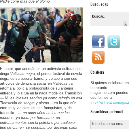
Nadie corre más que el plomo.
Búsquedas
El autor, que además es un activista cultural que
Colabora
dirige
Vallecas negra
, el primer festival de novela
negra de su popular barrio, y colabora con sus
Si quieres colaborar en
artículos de denuncia social en
Vallecas va,
entretanto
retoma al policía protagonista de su anterior
magazine.com puedes
entrega y lo sitúa en la nada modélica Transición
escribirnos a
—
Ni las iglesias servían ya como refugio en esa
info@entretantomagaz
Transición de sangre y plomo.
—en la que aún
eran muy visibles los tics franquistas, y de
Suscribirse por Email
tranquila—
…
en unos años en los que los
muertos, ya fuera por terrorismo, en
enfrentamientos con la policía o por cualquier
tipo de crimen, se contaban por decenas cada